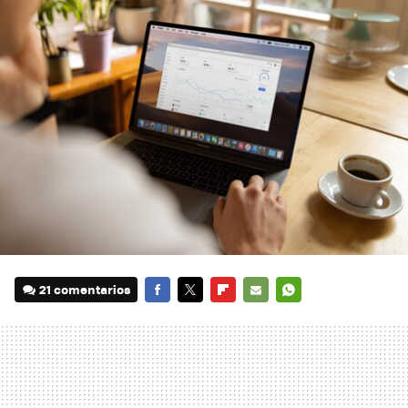
21 comentarios
FACEBOOK
TWITTER
FLIPBOARD
E-
WHATSAPP
MAIL