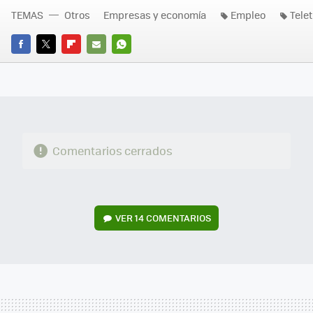
TEMAS
Otros
Empresas y economía
Empleo
Tele
FACEBOOK
TWITTER
FLIPBOARD
E-
WHATSAPP
MAIL
Comentarios cerrados
VER
14 COMENTARIOS