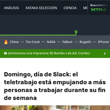
Suscríbete a
ANÁLISIS
XATAKA SELECCIÓN
CIENCIA
MOVILIDAD
HOY SE HABLA DE
China
Tim Cook
NASA
Fallout
Bugatti
iPhone 
🖨️ ¡Sorteamos una impresora 3D Bambu Lab A2L Combo!
Domingo, día de Slack: el
teletrabajo está empujando a más
personas a trabajar durante su fin
de semana