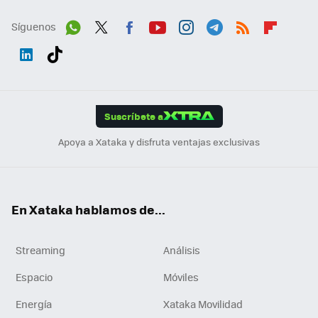
Síguenos
Wh
Twit
Fac
You
Inst
Tele
RSS
Flip
ats
ter
ebo
tub
agr
gra
boa
Link
Tikt
App
ok
e
am
m
rd
edI
ok
Suscríbete a
n
Apoya a Xataka y disfruta ventajas exclusivas
En Xataka hablamos de...
Streaming
Análisis
Espacio
Móviles
Energía
Xataka Movilidad