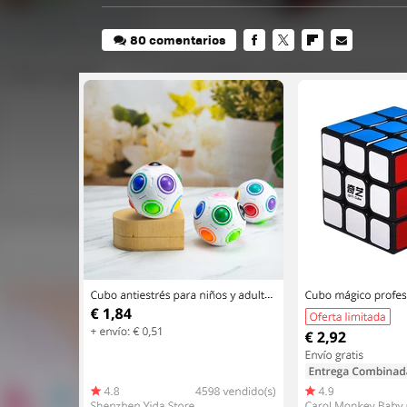
80 comentarios
FACEBOOK
TWITTER
FLIPBOARD
E-
MAIL