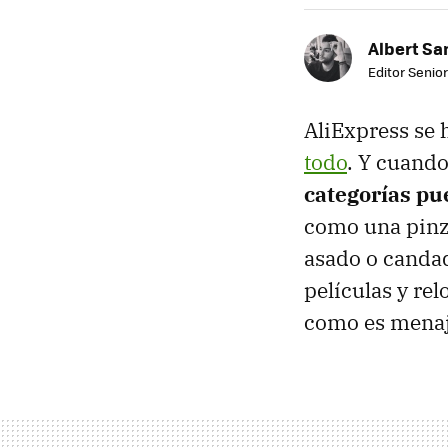
Albert Sa
Editor Senior
AliExpress se 
todo
. Y cuando
categorías pu
como una pinza
asado o candad
películas y rel
como es menaje