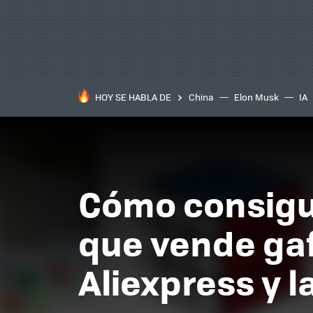
HOY SE HABLA DE
China
Elon Musk
IA
Cómo consigue
que vende gaf
Aliexpress y 