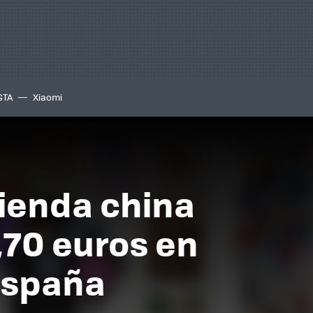
GTA
Xiaomi
tienda china
,70 euros en
 España