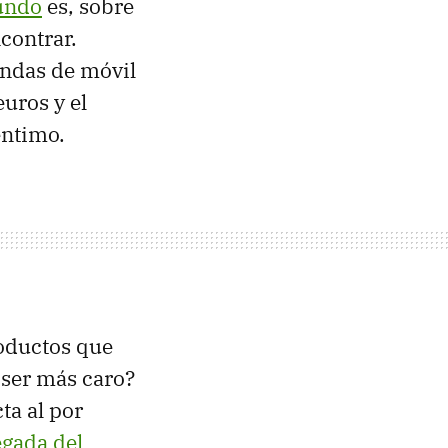
mundo
es, sobre
contrar.
undas de móvil
uros y el
éntimo.
roductos que
 ser más caro?
ta al por
egada del