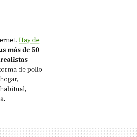
ternet.
Hay de
us más de 50
realistas
forma de pollo
 hogar,
 habitual,
a.