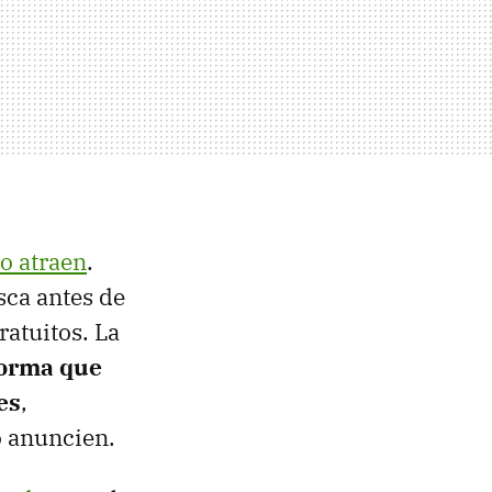
co atraen
.
sca antes de
ratuitos. La
forma que
es
,
o anuncien.