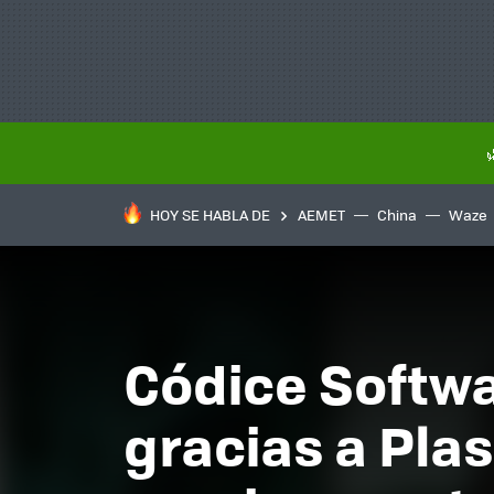
HOY SE HABLA DE
AEMET
China
Waze
Códice Softwa
gracias a Pla