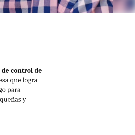
 de control de
resa que logra
go para
equeñas y