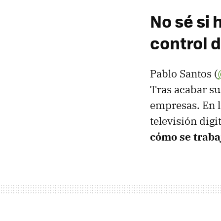
No sé si 
control 
Pablo Santos (
Tras acabar su
empresas. En l
televisión digi
cómo se traba