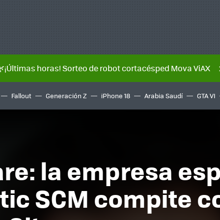
🌿¡Últimas horas! Sorteo de robot cortacésped Mova ViAX
Fallout
Generación Z
iPhone 18
Arabia Saudí
GTA VI
re: la empresa es
stic SCM compite co