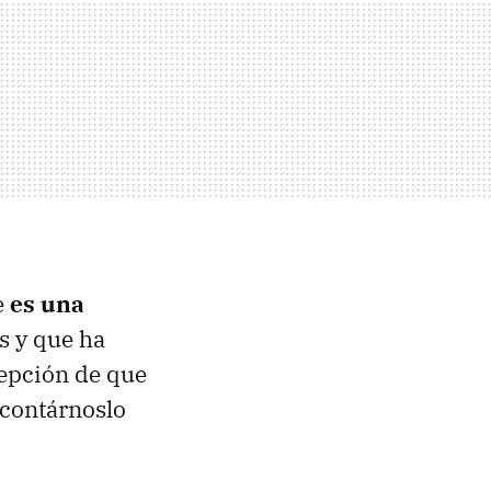
e
es una
es y que ha
cepción de que
 contárnoslo