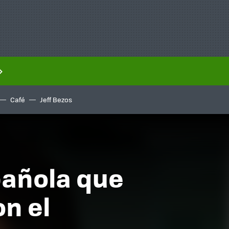
Café
Jeff Bezos
pañola que
n el