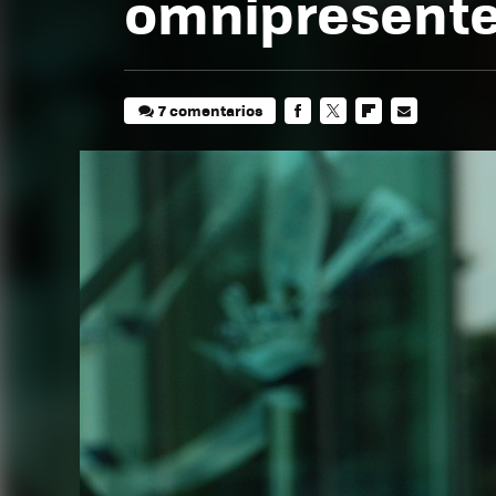
omnipresente
7 comentarios
FACEBOOK
TWITTER
FLIPBOARD
E-
MAIL