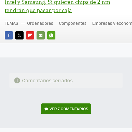
Intel y Samsung. Si quieren chips de 2 nm
tendrán que pasar por caja
TEMAS
Ordenadores
Componentes
Empresas y econom
FACEBOOK
TWITTER
FLIPBOARD
E-
WHATSAPP
MAIL
Comentarios cerrados
VER
7 COMENTARIOS