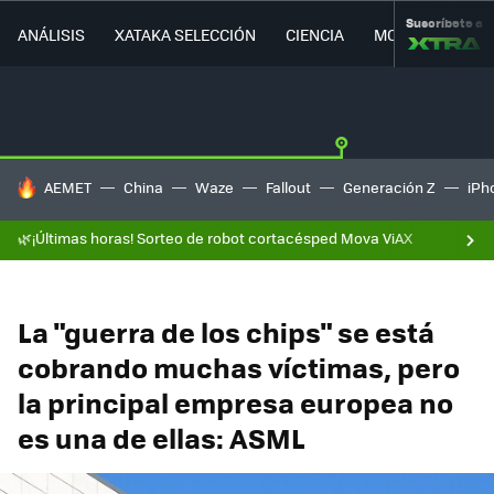
Suscríbete a
ANÁLISIS
XATAKA SELECCIÓN
CIENCIA
MOVILIDAD
HOY SE HABLA DE
AEMET
China
Waze
Fallout
Generación Z
iPh
🌿¡Últimas horas! Sorteo de robot cortacésped Mova ViAX
La "guerra de los chips" se está
cobrando muchas víctimas, pero
la principal empresa europea no
es una de ellas: ASML