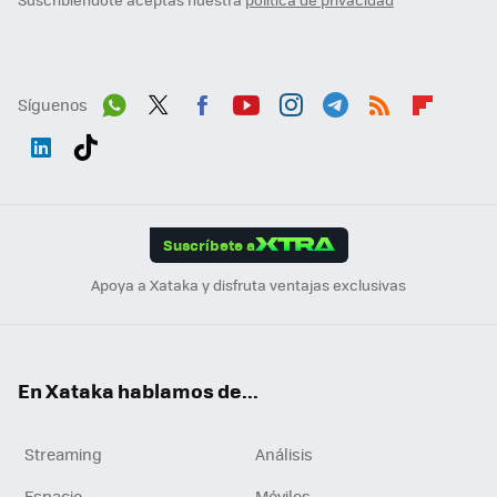
Síguenos
Wh
Twit
Fac
You
Inst
Tele
RSS
Flip
ats
ter
ebo
tub
agr
gra
boa
Link
Tikt
App
ok
e
am
m
rd
edI
ok
Suscríbete a
n
Apoya a Xataka y disfruta ventajas exclusivas
En Xataka hablamos de...
Streaming
Análisis
Espacio
Móviles