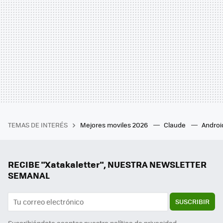
TEMAS DE INTERÉS
Mejores moviles 2026
Claude
Androi
RECIBE "Xatakaletter", NUESTRA NEWSLETTER
SEMANAL
SUSCRIBIR
Suscribiéndote aceptas nuestra
política de privacidad