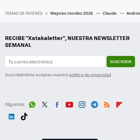
TEMAS DE INTERÉS
Mejores moviles 2026
Claude
Androi
RECIBE "Xatakaletter", NUESTRA NEWSLETTER
SEMANAL
SUSCRIBIR
Suscribiéndote aceptas nuestra
política de privacidad
Síguenos
Wh
Twit
Fac
You
Inst
Tele
RSS
Flip
ats
ter
ebo
tub
agr
gra
boa
Link
Tikt
App
ok
e
am
m
rd
edI
ok