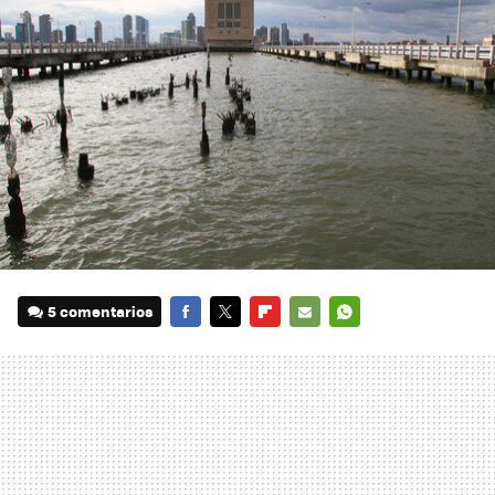
5 comentarios
FACEBOOK
TWITTER
FLIPBOARD
E-
WHATSAPP
MAIL