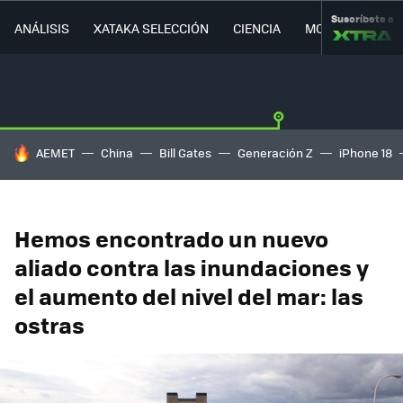
Suscríbete a
ANÁLISIS
XATAKA SELECCIÓN
CIENCIA
MOVILIDAD
HOY SE HABLA DE
AEMET
China
Bill Gates
Generación Z
iPhone 18
Hemos encontrado un nuevo
aliado contra las inundaciones y
el aumento del nivel del mar: las
ostras