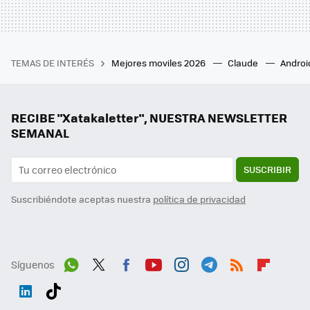
TEMAS DE INTERÉS
Mejores moviles 2026
Claude
Androi
RECIBE "Xatakaletter", NUESTRA NEWSLETTER
SEMANAL
SUSCRIBIR
Suscribiéndote aceptas nuestra
política de privacidad
Síguenos
Wh
Twit
Fac
You
Inst
Tele
RSS
Flip
ats
ter
ebo
tub
agr
gra
boa