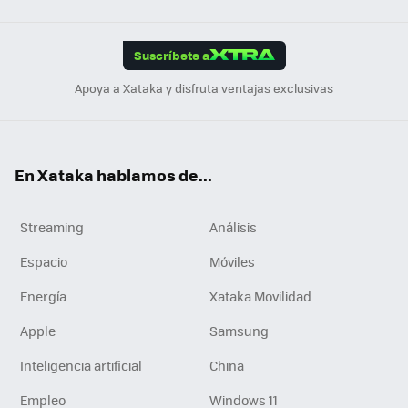
Link
Tikt
App
ok
e
am
m
rd
edI
ok
Suscríbete a
n
Apoya a Xataka y disfruta ventajas exclusivas
En Xataka hablamos de...
Streaming
Análisis
Espacio
Móviles
Energía
Xataka Movilidad
Apple
Samsung
Inteligencia artificial
China
Empleo
Windows 11