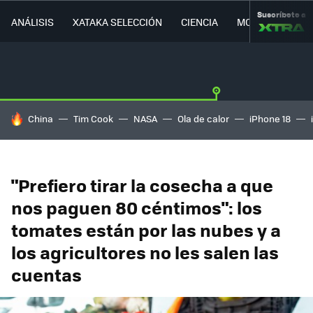
Suscríbete a
ANÁLISIS
XATAKA SELECCIÓN
CIENCIA
MOVILIDAD
HOY SE HABLA DE
China
Tim Cook
NASA
Ola de calor
iPhone 18
"Prefiero tirar la cosecha a que
nos paguen 80 céntimos": los
tomates están por las nubes y a
los agricultores no les salen las
cuentas