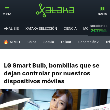
MENÚ
NUEVO
Suscríbete a
ANÁLISIS
XATAKA SELECCIÓN
CIENCIA
MOVILIDAD
HOY SE HABLA DE
AEMET
China
Sequía
Fallout
Generación Z
iP
LG Smart Bulb, bombillas que se
dejan controlar por nuestros
dispositivos móviles