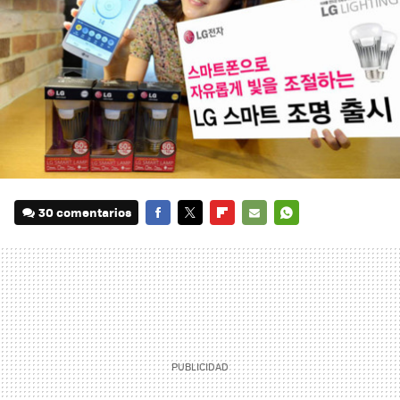
30 comentarios
FACEBOOK
TWITTER
FLIPBOARD
E-
WHATSAPP
MAIL