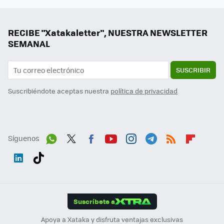
RECIBE "Xatakaletter", NUESTRA NEWSLETTER
SEMANAL
SUSCRIBIR
Suscribiéndote aceptas nuestra
política de privacidad
Síguenos
Wh
Twit
Fac
You
Inst
Tele
RSS
Flip
ats
ter
ebo
tub
agr
gra
boa
Link
Tikt
App
ok
e
am
m
rd
edI
ok
Suscríbete a
n
Apoya a Xataka y disfruta ventajas exclusivas