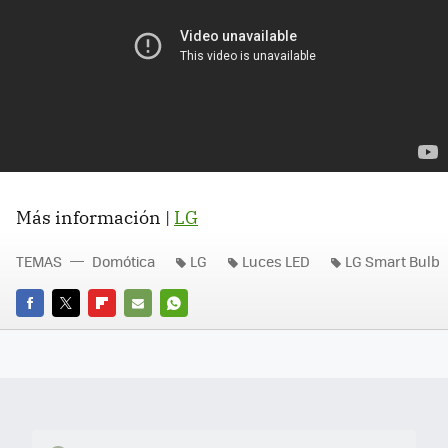
Más información |
LG
TEMAS
Domótica
LG
Luces LED
LG Smart Bulb
FACEBOOK
TWITTER
FLIPBOARD
E-
WHATSAPP
MAIL