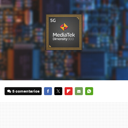
5 comentarios
FACEBOOK
TWITTER
FLIPBOARD
E-
WHATSAPP
MAIL