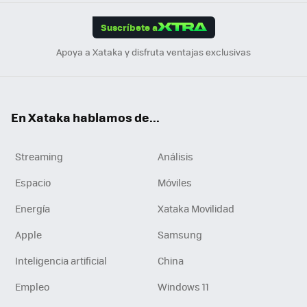
App
ok
e
am
m
rd
edI
ok
Suscríbete a
n
Apoya a Xataka y disfruta ventajas exclusivas
En Xataka hablamos de...
Streaming
Análisis
Espacio
Móviles
Energía
Xataka Movilidad
Apple
Samsung
Inteligencia artificial
China
Empleo
Windows 11