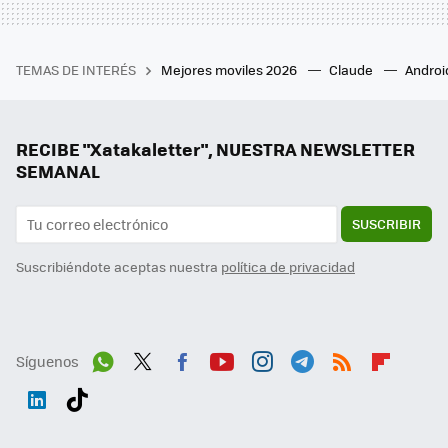
TEMAS DE INTERÉS
Mejores moviles 2026
Claude
Androi
RECIBE "Xatakaletter", NUESTRA NEWSLETTER
SEMANAL
SUSCRIBIR
Suscribiéndote aceptas nuestra
política de privacidad
Síguenos
Wh
Twit
Fac
You
Inst
Tele
RSS
Flip
ats
ter
ebo
tub
agr
gra
boa
Link
Tikt