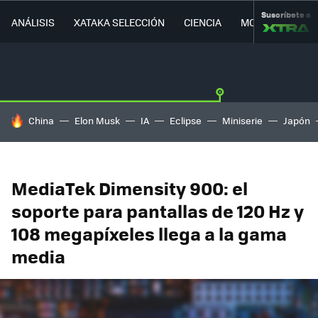
Suscríbete a
ANÁLISIS
XATAKA SELECCIÓN
CIENCIA
MOVILIDAD
HOY SE HABLA DE
China
Elon Musk
IA
Eclipse
Miniserie
Japón
MediaTek Dimensity 900: el
soporte para pantallas de 120 Hz y
108 megapíxeles llega a la gama
media