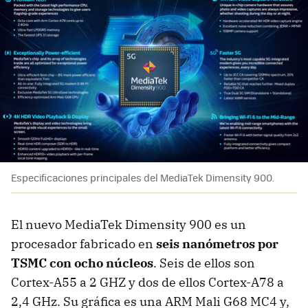
Especificaciones principales del MediaTek Dimensity 900.
El nuevo MediaTek Dimensity 900 es un
procesador fabricado en
seis nanómetros por
TSMC con ocho núcleos
. Seis de ellos son
Cortex-A55 a 2 GHZ y dos de ellos Cortex-A78 a
2,4 GHz. Su gráfica es una ARM Mali G68 MC4 y,