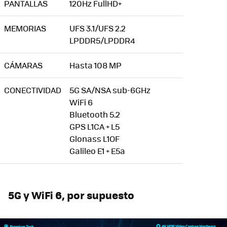
PANTALLAS
120Hz FullHD+
MEMORIAS
UFS 3.1/UFS 2.2
LPDDR5/LPDDR4
CÁMARAS
Hasta 108 MP
CONECTIVIDAD
5G SA/NSA sub-6GHz
WiFi 6
Bluetooth 5.2
GPS L1CA + L5
Glonass L1OF
Galileo E1 + E5a
5G y WiFi 6, por supuesto