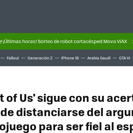
🌿¡Últimas horas! Sorteo de robot cortacésped Mova ViAX
Fallout
Generación Z
iPhone 18
Arabia Saudí
GTA VI
t of Us' sigue con su ace
a de distanciarse del ar
ojuego para ser fiel al es