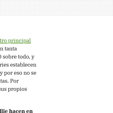
tro principal
on tanta
0 sobre todo, y
eries establecen
 y por eso no se
tas. Por
sus propios
llie hacen en