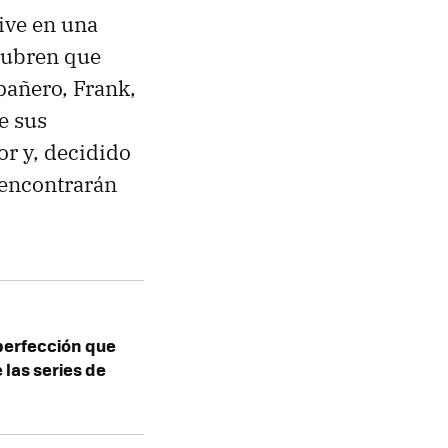
vive en una
cubren que
pañero, Frank,
de sus
r y, decidido
e encontrarán
 perfección que
 las series de