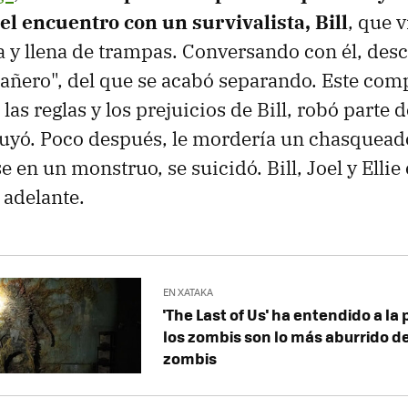
 el encuentro con un survivalista, Bill
, que 
 y llena de trampas. Conversando con él, des
ñero", del que se acabó separando. Este com
las reglas y los prejuicios de Bill, robó parte 
uyó. Poco después, le mordería un chasqueado
e en un monstruo, se suicidó. Bill, Joel y Elli
 adelante.
EN XATAKA
'The Last of Us' ha entendido a la
los zombis son lo más aburrido de
zombis