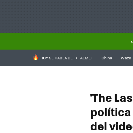
HOY SE HABLA DE
AEMET
China
Waze
'The Las
polític
del vide