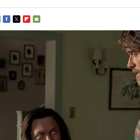
FACEBOOK
TWITTER
FLIPBOARD
E-
MAIL