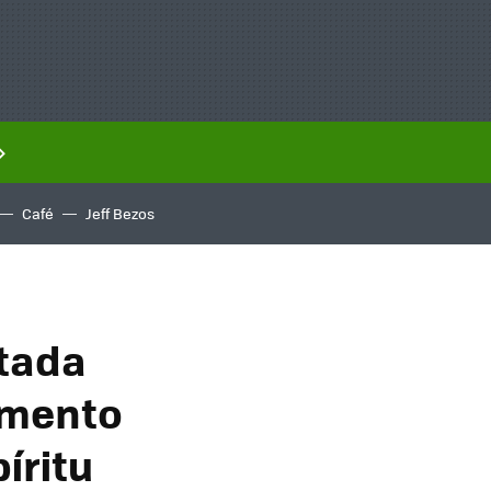
Café
Jeff Bezos
rtada
gumento
píritu