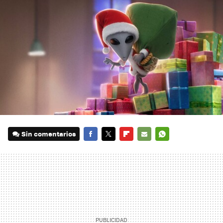
Sin comentarios
FACEBOOK
TWITTER
FLIPBOARD
E-
WHATSAPP
MAIL