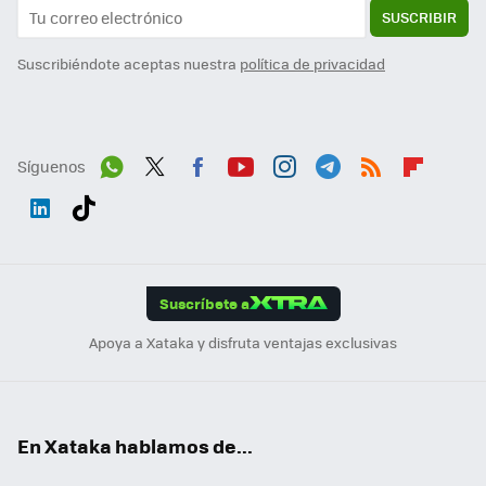
SUSCRIBIR
Suscribiéndote aceptas nuestra
política de privacidad
Síguenos
Wh
Twit
Fac
You
Inst
Tele
RSS
Flip
ats
ter
ebo
tub
agr
gra
boa
Link
Tikt
App
ok
e
am
m
rd
edI
ok
Suscríbete a
n
Apoya a Xataka y disfruta ventajas exclusivas
En Xataka hablamos de...