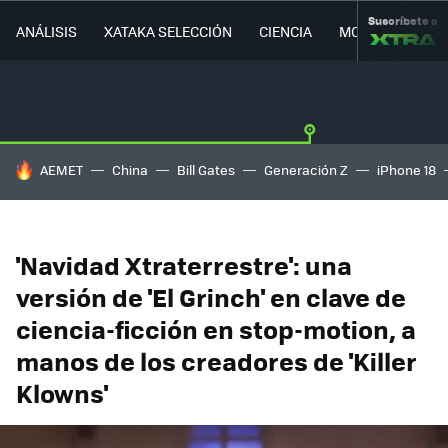
Suscríbete a
ANÁLISIS
XATAKA SELECCIÓN
CIENCIA
MOVILIDAD
HOY SE HABLA DE
AEMET
China
Bill Gates
Generación Z
iPhone 18
'Navidad Xtraterrestre': una
versión de 'El Grinch' en clave de
ciencia-ficción en stop-motion, a
manos de los creadores de 'Killer
Klowns'