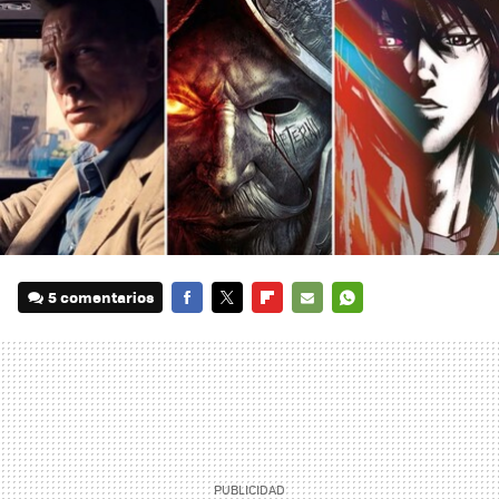
5 comentarios
FACEBOOK
TWITTER
FLIPBOARD
E-
WHATSAPP
MAIL