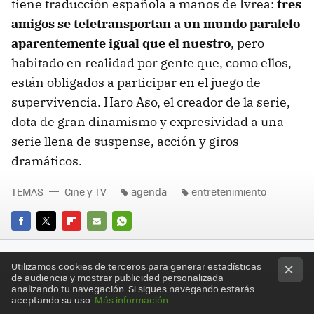
tiene traducción española a manos de Ivrea:
tres
amigos se teletransportan a un mundo paralelo
aparentemente igual que el nuestro
, pero
habitado en realidad por gente que, como ellos,
están obligados a participar en el juego de
supervivencia. Haro Aso, el creador de la serie,
dota de gran dinamismo y expresividad a una
serie llena de suspense, acción y giros
dramáticos.
TEMAS
Cine y TV
agenda
entretenimiento
FACEBOOK
TWITTER
FLIPBOARD
E-
WHATSAPP
MAIL
Utilizamos cookies de terceros para generar estadísticas
de audiencia y mostrar publicidad personalizada
analizando tu navegación. Si sigues navegando estarás
aceptando su uso.
Más información