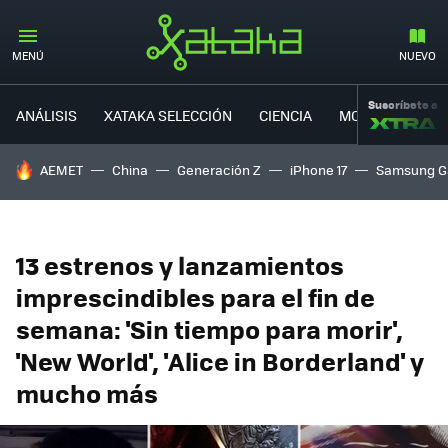
MENÚ
NUEVO
Suscríbete a
ANÁLISIS
XATAKA SELECCIÓN
CIENCIA
MOVILIDAD
HOY SE HABLA DE
AEMET
China
Generación Z
iPhone 17
Samsung G
13 estrenos y lanzamientos
imprescindibles para el fin de
semana: 'Sin tiempo para morir',
'New World', 'Alice in Borderland' y
mucho más