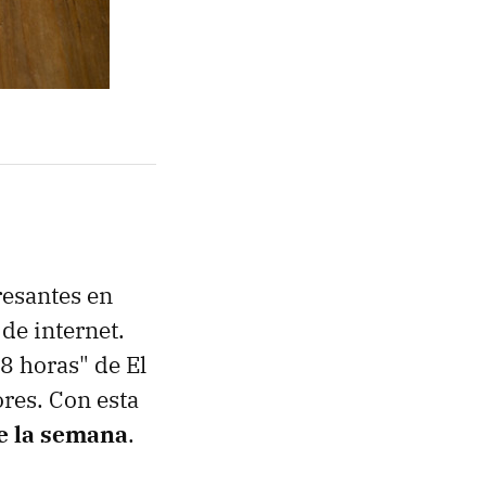
resantes en
 de internet.
8 horas" de El
ores. Con esta
de la semana
.