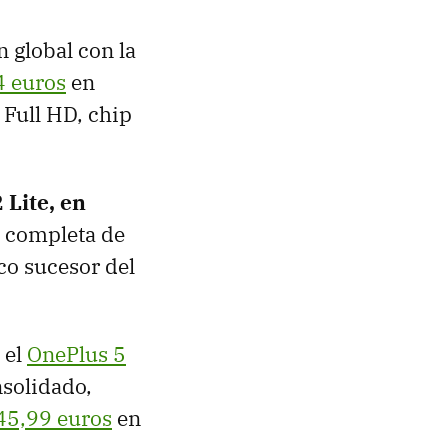
n global con la
4 euros
en
 Full HD, chip
 Lite, en
 completa de
co sucesor del
 el
OnePlus 5
nsolidado,
45,99 euros
en