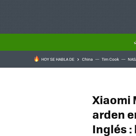
HOY SE HABLA DE
China
Tim Cook
NAS
Xiaomi 
arden en
Inglés 