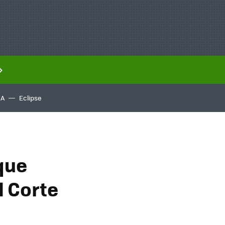
IA
Eclipse
que
l Corte