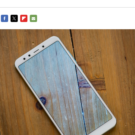
FACEBOOK
TWITTER
FLIPBOARD
E-
MAIL