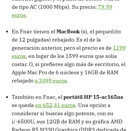
de tipo AC (1000 Mbps). Su precio:
79,99
euros
.
En Fnac tienen el
MacBook
(sí, el pequeñito
de 12 pulgadas) rebajado. Es el de la
generación anterior, pero el precio es de
1199
euros
, en lugar de los 1599 euros que solía
costar. O, si prefieres algo más de escritorio, el
Apple Mac Pro de 6 núcleos y 16GB de RAM
rebajado
a 3499 euros
.
También en Fnac, el
portátil HP 15-ac165ns
se queda
en 652,41 euros
. Una opción a
considerar si buscas algo potente, con su
i/-6500U, sus 12GB de RAM y su gráfica AMD
Radeon R5 M330 Graphics (DDR3 dedicada de