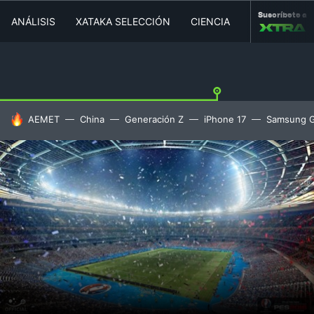
Suscríbete a
ANÁLISIS
XATAKA SELECCIÓN
CIENCIA
MOVILIDAD
HOY SE HABLA DE
AEMET
China
Generación Z
iPhone 17
Samsung G