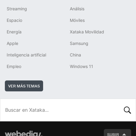
Streaming
Análisis
Espacio
Móviles
Energía
Xataka Movilidad
Apple
Samsung
Inteligencia artificial
China
Empleo
Windows 11
VER MÁS TEMAS
BUSCA
SUBIR