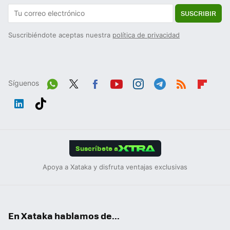
SUSCRIBIR
Suscribiéndote aceptas nuestra
política de privacidad
Síguenos
Wh
Twit
Fac
You
Inst
Tele
RSS
Flip
ats
ter
ebo
tub
agr
gra
boa
Link
Tikt
App
ok
e
am
m
rd
edIn
ok
Suscríbete a
Apoya a Xataka y disfruta ventajas exclusivas
En Xataka hablamos de...