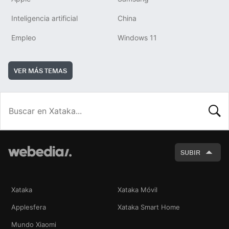
Inteligencia artificial
China
Empleo
Windows 11
VER MÁS TEMAS
BUSCA
SUBIR
Xataka
Xataka Móvil
Applesfera
Xataka Smart Home
Mundo Xiaomi