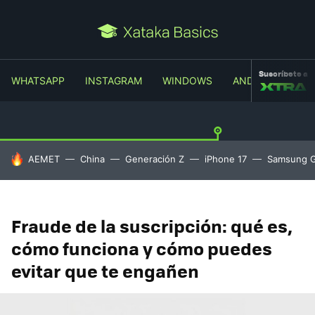
Suscríbete a
WHATSAPP
INSTAGRAM
WINDOWS
ANDROID
TR
HOY SE HABLA DE
AEMET
China
Generación Z
iPhone 17
Samsung G
Fraude de la suscripción: qué es,
cómo funciona y cómo puedes
evitar que te engañen