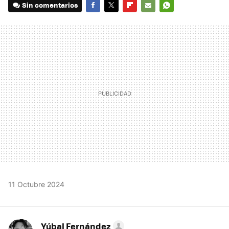
Sin comentarios
FACEBOOK
TWITTER
FLIPBOARD
E-
WHATSAPP
MAIL
11 Octubre 2024
Yúbal Fernández