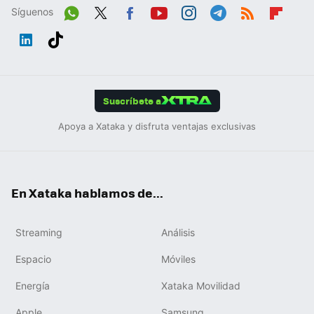
Síguenos
Wh
Twit
Fac
You
Inst
Tele
RSS
Flip
ats
ter
ebo
tub
agr
gra
boa
Link
Tikt
App
ok
e
am
m
rd
edIn
ok
Suscríbete a
Apoya a Xataka y disfruta ventajas exclusivas
En Xataka hablamos de...
Streaming
Análisis
Espacio
Móviles
Energía
Xataka Movilidad
Apple
Samsung