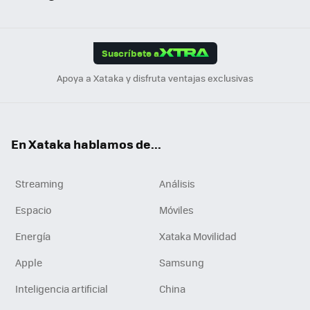
ats
ter
ebo
tub
agr
gra
boa
Link
Tikt
App
ok
e
am
m
rd
edI
ok
Suscríbete a
n
Apoya a Xataka y disfruta ventajas exclusivas
En Xataka hablamos de...
Streaming
Análisis
Espacio
Móviles
Energía
Xataka Movilidad
Apple
Samsung
Inteligencia artificial
China