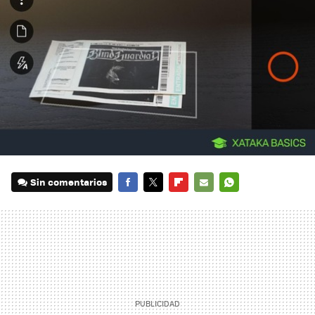
Sin comentarios
FACEBOOK
TWITTER
FLIPBOARD
E-
WHATSAPP
MAIL