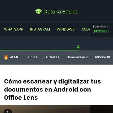
Suscríbete a
WHATSAPP
INSTAGRAM
WINDOWS
ANDROID
TRUC
HOY SE HABLA DE
AEMET
China
Bill Gates
Generación Z
iPhone 18
Cómo escanear y digitalizar tus
documentos en Android con
Office Lens