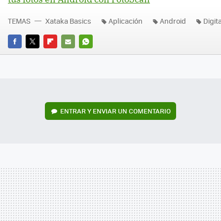
TEMAS
Xataka Basics
Aplicación
Android
Digit
FACEBOOK
TWITTER
FLIPBOARD
E-
WHATSAPP
MAIL
ENTRAR Y ENVIAR UN COMENTARIO