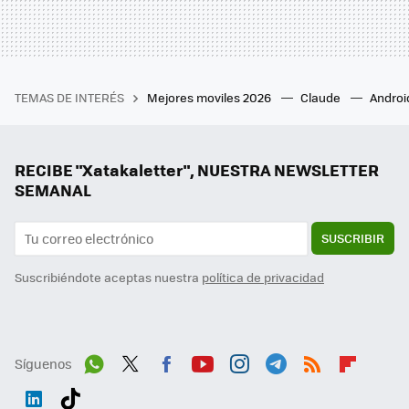
TEMAS DE INTERÉS
Mejores moviles 2026
Claude
Androi
RECIBE "Xatakaletter", NUESTRA NEWSLETTER
SEMANAL
SUSCRIBIR
Suscribiéndote aceptas nuestra
política de privacidad
Síguenos
Wh
Twit
Fac
You
Inst
Tele
RSS
Flip