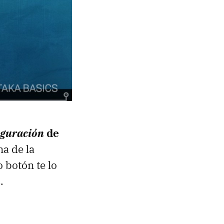
iguración
de
na de la
 botón te lo
.