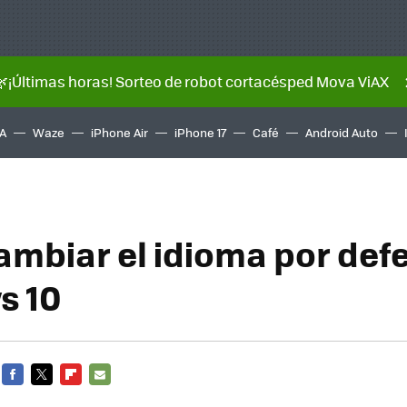
🌿¡Últimas horas! Sorteo de robot cortacésped Mova ViAX
A
Waze
iPhone Air
iPhone 17
Café
Android Auto
mbiar el idioma por def
s 10
FACEBOOK
TWITTER
FLIPBOARD
E-