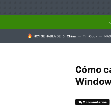
HOY SE HABLA DE
China
Tim Cook
NAS
Cómo ca
Window
2 comentarios