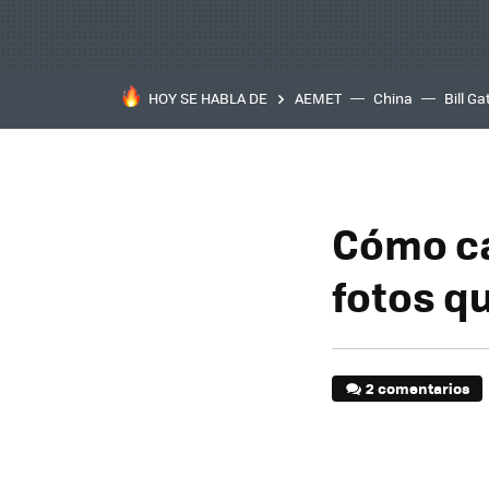
HOY SE HABLA DE
AEMET
China
Bill Ga
Cómo ca
fotos q
2 comentarios