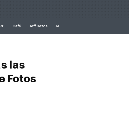
S26
Café
Jeff Bezos
IA
s las
e Fotos