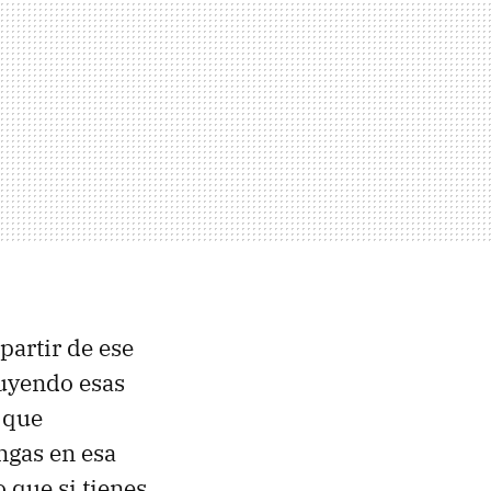
partir de ese
uyendo esas
 que
ngas en esa
o que si tienes