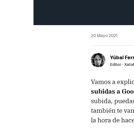
20 Mayo 2021
Yúbal Fe
Editor - Xat
Vamos a expli
subidas a Goo
subida, puedas
también te vam
la hora de hac