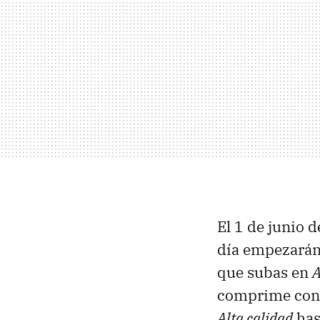
El 1 de junio d
día empezarán
que subas en
A
comprime con s
Alta calidad
has