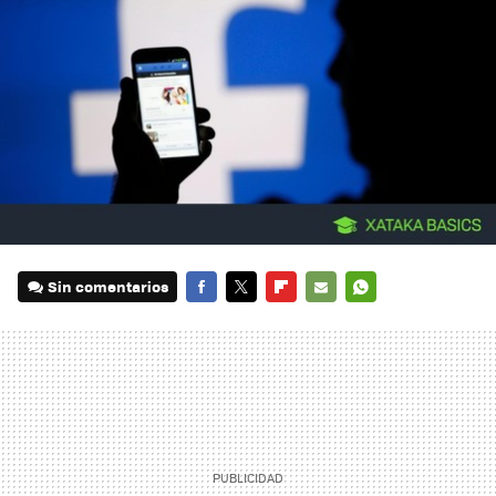
Sin comentarios
FACEBOOK
TWITTER
FLIPBOARD
E-
WHATSAPP
MAIL