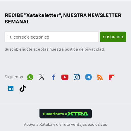
RECIBE "Xatakaletter", NUESTRA NEWSLETTER
SEMANAL
SUSCRIBIR
Suscribiéndote aceptas nuestra
política de privacidad
Síguenos
Wh
Twit
Fac
You
Inst
Tele
RSS
Flip
ats
ter
ebo
tub
agr
gra
boa
Link
Tikt
App
ok
e
am
m
rd
edI
ok
Suscríbete a
n
Apoya a Xataka y disfruta ventajas exclusivas