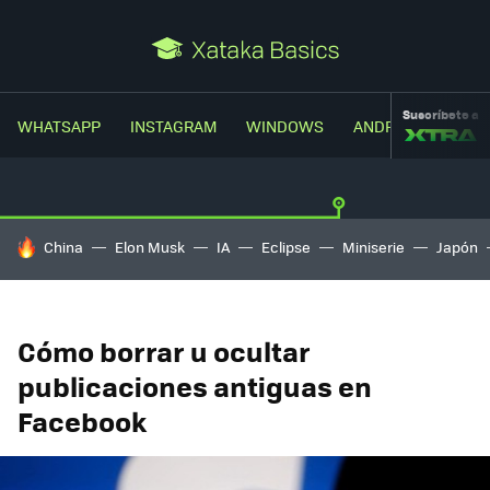
Suscríbete a
WHATSAPP
INSTAGRAM
WINDOWS
ANDROID
TRUC
HOY SE HABLA DE
China
Elon Musk
IA
Eclipse
Miniserie
Japón
Cómo borrar u ocultar
publicaciones antiguas en
Facebook