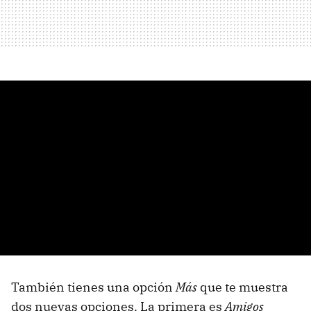
También tienes una opción
Más
que te muestra
dos nuevas opciones. La primera es
Amigos