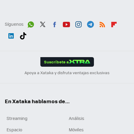
Síguenos
Wh
Twit
Fac
You
Inst
Tele
RSS
Flip
ats
ter
ebo
tub
agr
gra
boa
Link
Tikt
App
ok
e
am
m
rd
edI
ok
Suscríbete a
n
Apoya a Xataka y disfruta ventajas exclusivas
En Xataka hablamos de...
Streaming
Análisis
Espacio
Móviles