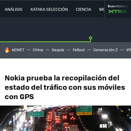
Suscríbete a
ANÁLISIS
XATAKA SELECCIÓN
CIENCIA
MOVILIDAD
HOY SE HABLA DE
AEMET
China
Sequía
Fallout
Generación Z
iP
Nokia prueba la recopilación del
estado del tráfico con sus móviles
con GPS