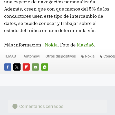
una especie de navegación personalizada.
Además, creen que con que menos del 5% de los
conductores usen este tipo de intercambio de
datos, se puede conocer y trabajar sobre el
estado del tráfico en una determinada vía.
Más información |
Nokia
. Foto de
Mazda6
.
TEMAS
Automóvil
Otros dispositivos
Nokia
Conce
FACEBOOK
TWITTER
FLIPBOARD
E-
WHATSAPP
MAIL
Comentarios cerrados