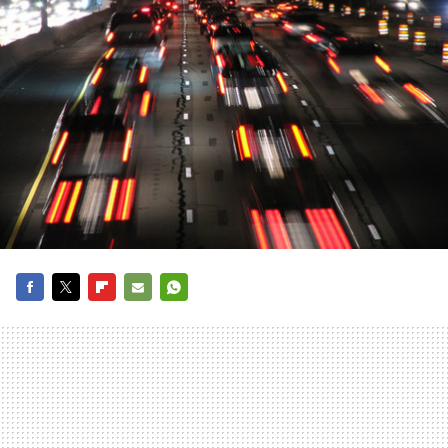
FACEBOOK
TWITTER
FLIPBOARD
E-
WHATSAPP
MAIL