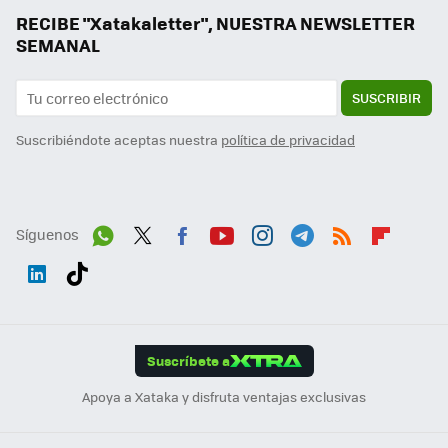
RECIBE "Xatakaletter", NUESTRA NEWSLETTER
SEMANAL
SUSCRIBIR
Suscribiéndote aceptas nuestra
política de privacidad
Síguenos
Wh
Twit
Fac
You
Inst
Tele
RSS
Flip
ats
ter
ebo
tub
agr
gra
boa
Link
Tikt
App
ok
e
am
m
rd
edI
ok
Suscríbete a
n
Apoya a Xataka y disfruta ventajas exclusivas