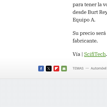
para tener la 
desde Burt Rey
Equipo A.
Su precio será
fabricante.
Vía |
ScifiTech
TEMAS
Automóvil
FACEBOOK
TWITTER
FLIPBOARD
E-
MAIL