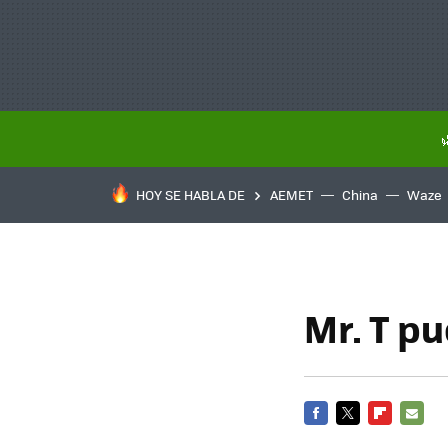
HOY SE HABLA DE
AEMET
China
Waze
Mr. T pu
FACEBOOK
TWITTER
FLIPBOARD
E-