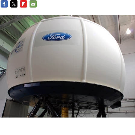
FACEBOOK
TWITTER
FLIPBOARD
E-
MAIL