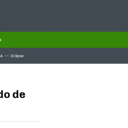
IA
Eclipse
do de