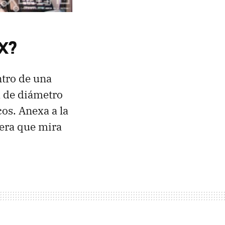
EX?
tro de una
 de diámetro
cos. Anexa a la
lera que mira