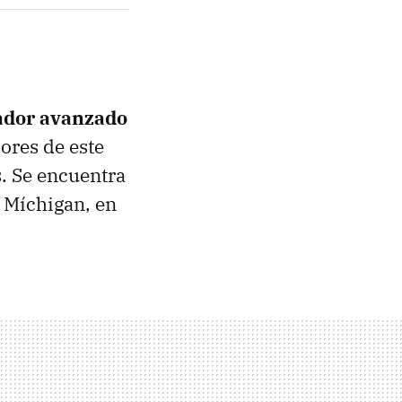
ador avanzado
ores de este
s. Se encuentra
e Míchigan, en