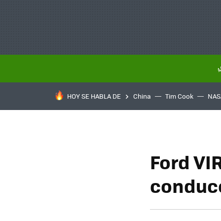
HOY SE HABLA DE
China
Tim Cook
NAS
Ford VI
conduc