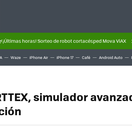
🌿¡Últimas horas! Sorteo de robot cortacésped Mova ViAX
A
Waze
iPhone Air
iPhone 17
Café
Android Auto
RTTEX, simulador avanza
ción