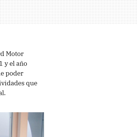
rd Motor
 y el año
de poder
tividades que
l.