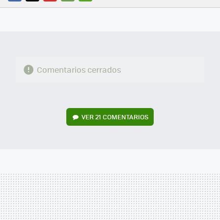
FACEBOOK
TWITTER
FLIPBOARD
E-
WHATSAPP
MAIL
Comentarios cerrados
VER
21 COMENTARIOS