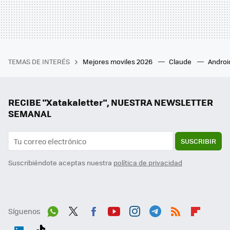
TEMAS DE INTERÉS
Mejores moviles 2026
Claude
Androi
RECIBE "Xatakaletter", NUESTRA NEWSLETTER
SEMANAL
SUSCRIBIR
Suscribiéndote aceptas nuestra
política de privacidad
Síguenos
Wh
Twit
Fac
You
Inst
Tele
RSS
Flip