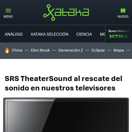
MENÚ
NUEVO
Suscríbete a
ANÁLISIS
XATAKA SELECCIÓN
CIENCIA
MOVILIDAD
HOY SE HABLA DE
China
Elon Musk
Generación Z
Eclipse
Mapa
SRS TheaterSound al rescate del
sonido en nuestros televisores