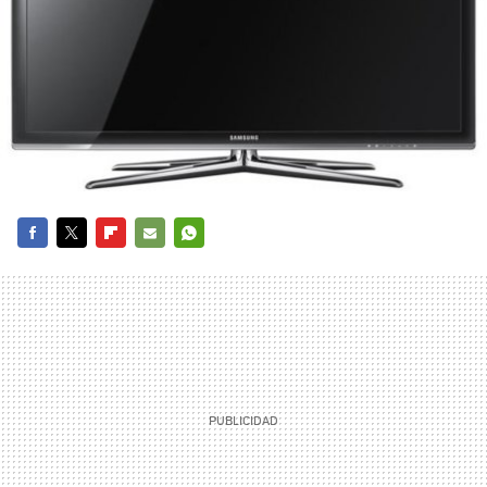
FACEBOOK
TWITTER
FLIPBOARD
E-
WHATSAPP
MAIL