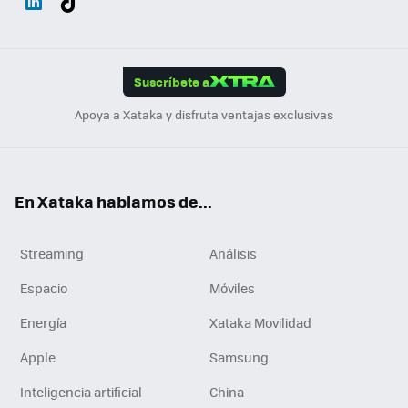
ats
ter
ebo
tub
agr
gra
boa
Link
Tikt
App
ok
e
am
m
rd
edI
ok
Suscríbete a
n
Apoya a Xataka y disfruta ventajas exclusivas
En Xataka hablamos de...
Streaming
Análisis
Espacio
Móviles
Energía
Xataka Movilidad
Apple
Samsung
Inteligencia artificial
China