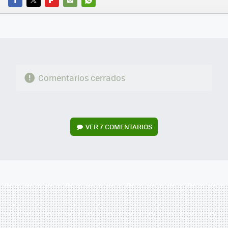
FACEBOOK
TWITTER
FLIPBOARD
E-
WHATSAPP
MAIL
Comentarios cerrados
VER
7 COMENTARIOS