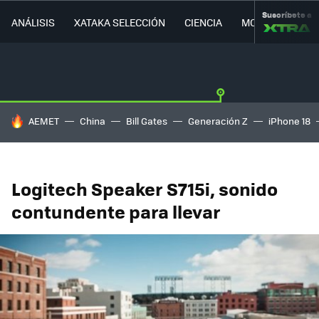
Suscríbete a
ANÁLISIS
XATAKA SELECCIÓN
CIENCIA
MOVILIDAD
HOY SE HABLA DE
AEMET
China
Bill Gates
Generación Z
iPhone 18
Logitech Speaker S715i, sonido
contundente para llevar