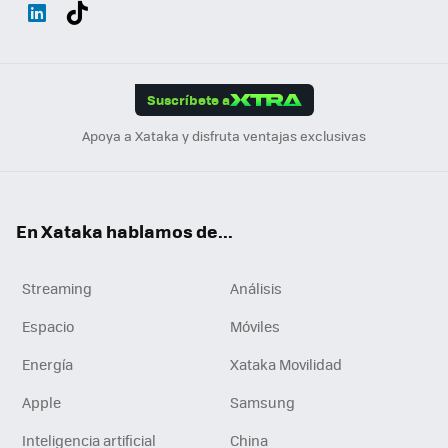
Wh
Twit
Fac
You
Inst
Tele
RSS
Flip
ats
ter
ebo
tub
agr
gra
boa
Link
Tikt
App
ok
e
am
m
rd
edI
ok
Suscríbete a
n
Apoya a Xataka y disfruta ventajas exclusivas
En Xataka hablamos de...
Streaming
Análisis
Espacio
Móviles
Energía
Xataka Movilidad
Apple
Samsung
Inteligencia artificial
China