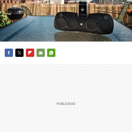
FACEBOOK
TWITTER
FLIPBOARD
E-
WHATSAPP
MAIL