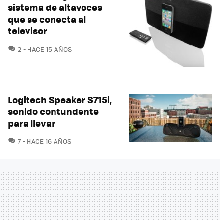
sistema de altavoces
que se conecta al
televisor
COMENTARIOS
2
HACE 15 AÑOS
Logitech Speaker S715i,
sonido contundente
para llevar
COMENTARIOS
7
HACE 16 AÑOS