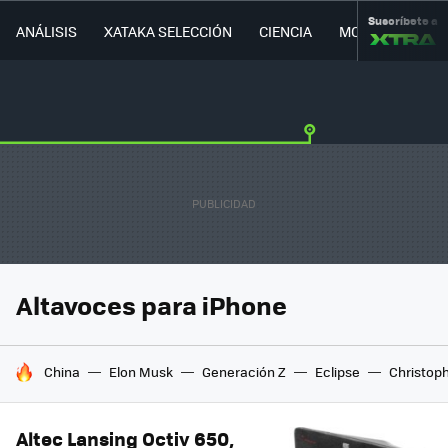
Suscríbete a
ANÁLISIS
XATAKA SELECCIÓN
CIENCIA
MOVILIDAD
Altavoces para iPhone
HOY SE HABLA DE
China
Elon Musk
Generación Z
Eclipse
Christop
Altec Lansing Octiv 650,