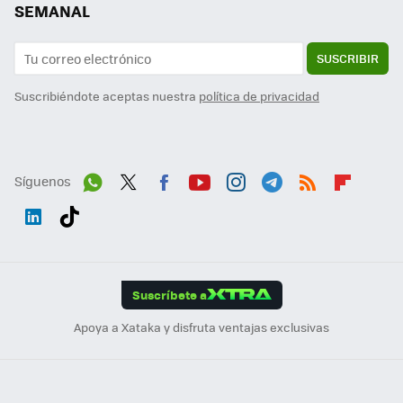
SEMANAL
SUSCRIBIR
Suscribiéndote aceptas nuestra
política de privacidad
Síguenos
Wh
Twit
Fac
You
Inst
Tele
RSS
Flip
ats
ter
ebo
tub
agr
gra
boa
Link
Tikt
App
ok
e
am
m
rd
edI
ok
Suscríbete a
n
Apoya a Xataka y disfruta ventajas exclusivas