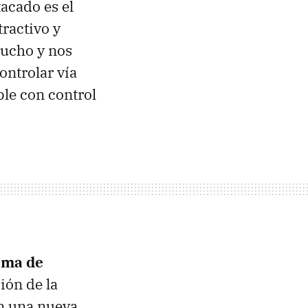
tacado es el
tractivo y
mucho y nos
ontrolar vía
ble con control
ema de
ión de la
on una nueva