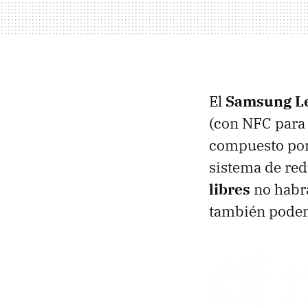
El
Samsung Le
(con NFC para 
compuesto por
sistema de re
libres
no habrá
también podem