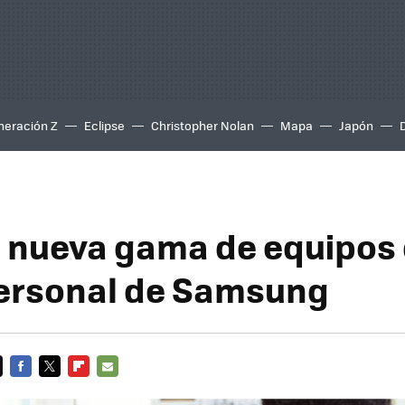
neración Z
Eclipse
Christopher Nolan
Mapa
Japón
la nueva gama de equipos
ersonal de Samsung
FACEBOOK
TWITTER
FLIPBOARD
E-