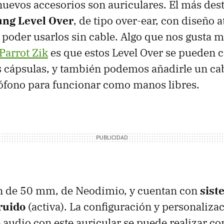
 nuevos accesorios son auriculares. El más des
ng Level Over
, de tipo over-ear, con diseño a
 poder usarlos sin cable. Algo que nos gusta 
Parrot Zik
es que estos Level Over se pueden c
us cápsulas, y también podemos añadirle un ca
ófono para funcionar como manos libres.
on de 50 mm, de Neodimio, y cuentan con
sist
ruido
(activa). La configuración y personalizac
 audio con este auricular se puede realizar c