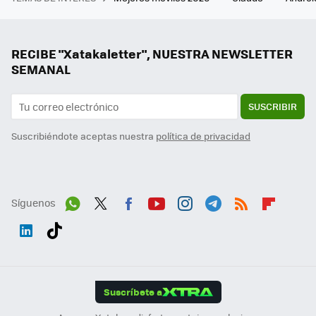
RECIBE "Xatakaletter", NUESTRA NEWSLETTER
SEMANAL
SUSCRIBIR
Suscribiéndote aceptas nuestra
política de privacidad
Síguenos
Wh
Twit
Fac
You
Inst
Tele
RSS
Flip
ats
ter
ebo
tub
agr
gra
boa
Link
Tikt
App
ok
e
am
m
rd
edI
ok
Suscríbete a
n