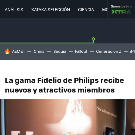
Suscríbete a
ANÁLISIS
XATAKA SELECCIÓN
CIENCIA
MOVILIDAD
HOY SE HABLA DE
AEMET
China
Sequía
Fallout
Generación Z
iP
La gama Fidelio de Philips recibe
nuevos y atractivos miembros