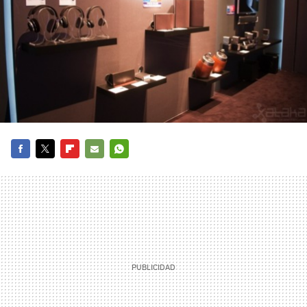
FACEBOOK
TWITTER
FLIPBOARD
E-
WHATSAPP
MAIL