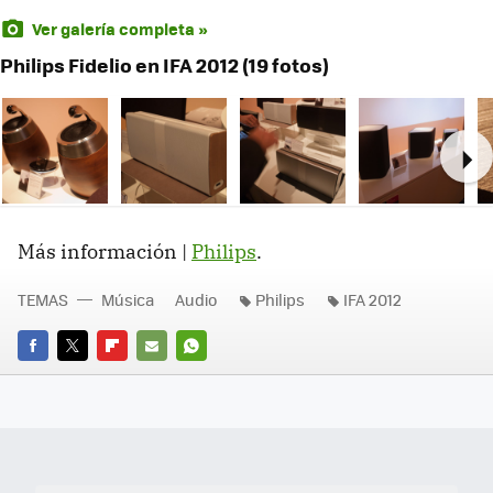
Ver galería completa »
Philips Fidelio en IFA 2012 (19 fotos)
Ne
Más información |
Philips
.
TEMAS
Música
Audio
Philips
IFA 2012
FACEBOOK
TWITTER
FLIPBOARD
E-
WHATSAPP
MAIL