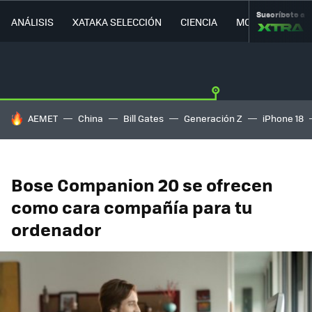
Suscríbete a
ANÁLISIS
XATAKA SELECCIÓN
CIENCIA
MOVILIDAD
HOY SE HABLA DE
AEMET
China
Bill Gates
Generación Z
iPhone 18
Bose Companion 20 se ofrecen
como cara compañía para tu
ordenador