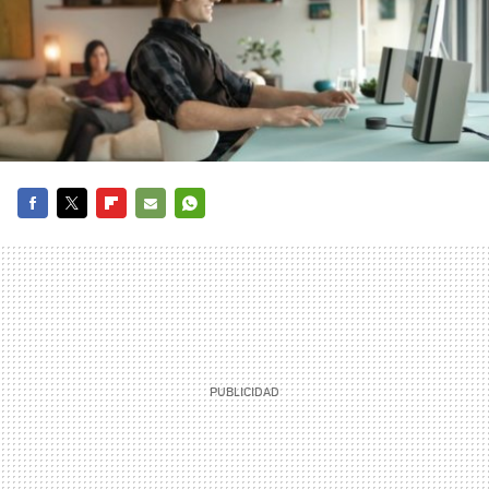
FACEBOOK
TWITTER
FLIPBOARD
E-
WHATSAPP
MAIL