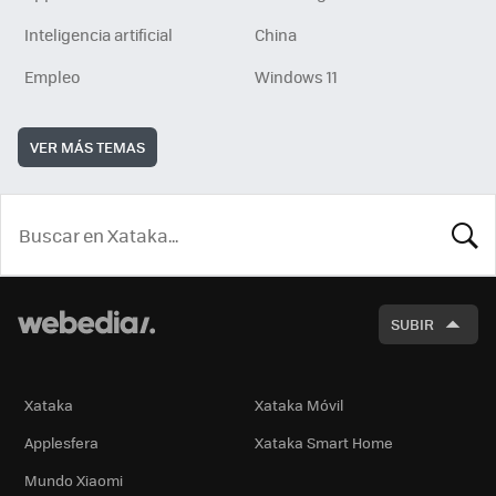
Inteligencia artificial
China
Empleo
Windows 11
VER MÁS TEMAS
BUSCA
SUBIR
Xataka
Xataka Móvil
Applesfera
Xataka Smart Home
Mundo Xiaomi