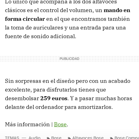
Lo único que acompaña a los dos altavoces
clásicos es el control del volumen, un
mando en
forma circular
en el que encontramos también
la toma de auriculares y una entrada para una
fuente de sonido adicional.
Sin sorpresas en el diseño pero con un acabado
excelente, para disfrutarlos tienes que
desembolsar
259 euros
. Y a pasar muchas horas
delante del ordenador para amortizarlos.
Más información |
Bose
.
TEMAS
Audio
Bose
Altavoces Bose
Bose Compa