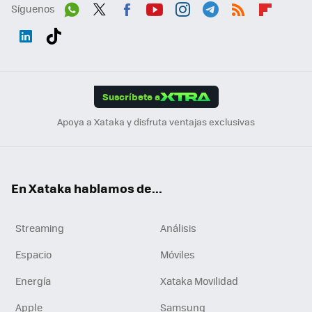
Síguenos
Wh
Twit
Fac
You
Inst
Tele
RSS
Flip
ats
ter
ebo
tub
agr
gra
boa
Link
Tikt
App
ok
e
am
m
rd
edI
ok
Suscríbete a
n
Apoya a Xataka y disfruta ventajas exclusivas
En Xataka hablamos de...
Streaming
Análisis
Espacio
Móviles
Energía
Xataka Movilidad
Apple
Samsung