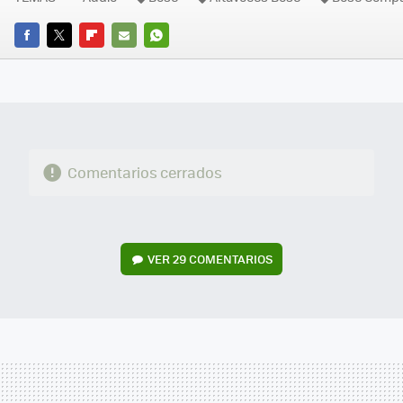
FACEBOOK
TWITTER
FLIPBOARD
E-
WHATSAPP
MAIL
Comentarios cerrados
VER
29 COMENTARIOS