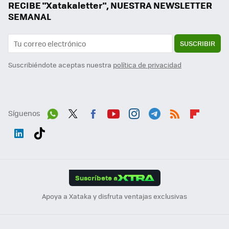
RECIBE "Xatakaletter", NUESTRA NEWSLETTER
SEMANAL
SUSCRIBIR
Suscribiéndote aceptas nuestra
política de privacidad
Síguenos
Wh
Twit
Fac
You
Inst
Tele
RSS
Flip
ats
ter
ebo
tub
agr
gra
boa
Link
Tikt
App
ok
e
am
m
rd
edI
ok
Suscríbete a
n
Apoya a Xataka y disfruta ventajas exclusivas