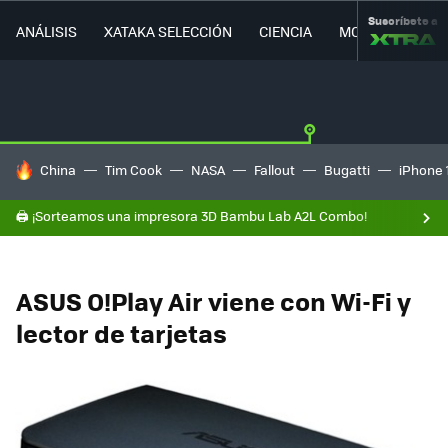
Suscríbete a
ANÁLISIS
XATAKA SELECCIÓN
CIENCIA
MOVILIDAD
HOY SE HABLA DE
China
Tim Cook
NASA
Fallout
Bugatti
iPhone 
🖨️ ¡Sorteamos una impresora 3D Bambu Lab A2L Combo!
ASUS O!Play Air viene con Wi-Fi y
lector de tarjetas