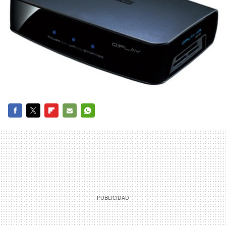
FACEBOOK
TWITTER
FLIPBOARD
E-
WHATSAPP
MAIL