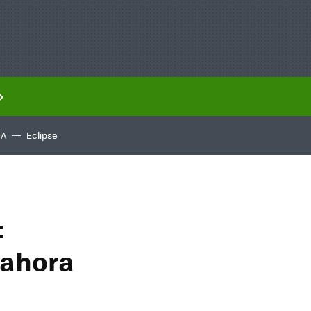
IA
Eclipse
:
 ahora