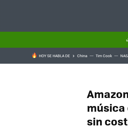
HOY SE HABLA DE
China
Tim Cook
NAS
Amazon 
música 
sin cost