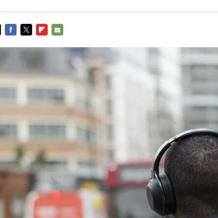
FACEBOOK
TWITTER
FLIPBOARD
E-
MAIL