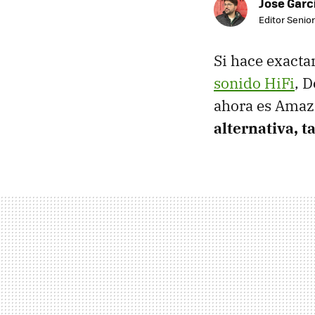
Jose Garc
Editor Senior
Si hace exact
sonido HiFi
, 
ahora es Amazo
alternativa, t