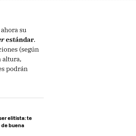
 ahora su
er
estándar
.
ciones (según
 altura,
res podrán
er elitista: te
o de buena