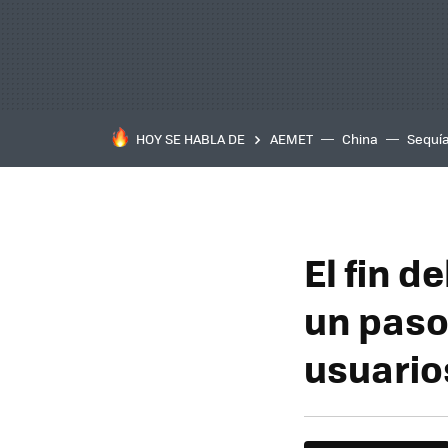
HOY SE HABLA DE
AEMET
China
Sequí
El fin d
un paso:
usuario