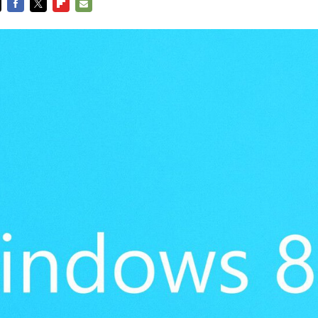
FACEBOOK
TWITTER
FLIPBOARD
E-
MAIL