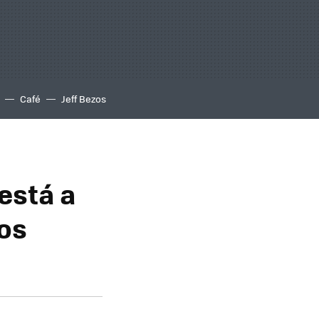
Café
Jeff Bezos
 está a
los