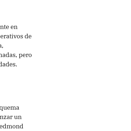
nte en
erativos de
a,
madas, pero
edades.
esquema
anzar un
e Redmond