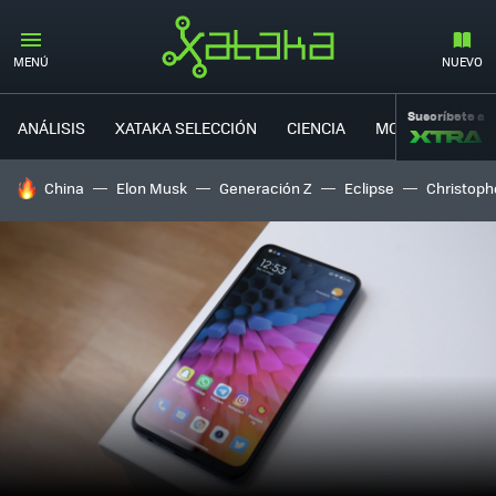
MENÚ
NUEVO
Suscríbete a
ANÁLISIS
XATAKA SELECCIÓN
CIENCIA
MOVILIDAD
HOY SE HABLA DE
China
Elon Musk
Generación Z
Eclipse
Christoph