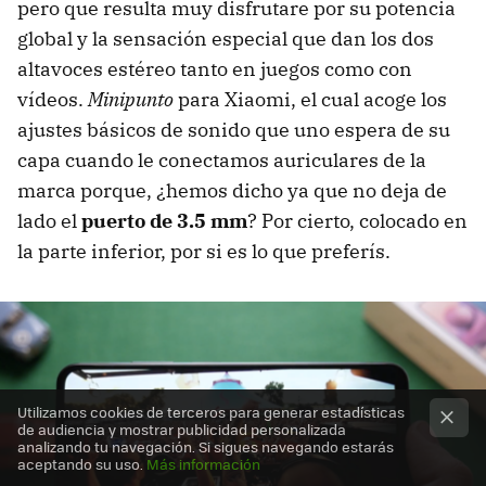
pero que resulta muy disfrutare por su potencia
global y la sensación especial que dan los dos
altavoces estéreo tanto en juegos como con
vídeos.
Minipunto
para Xiaomi, el cual acoge los
ajustes básicos de sonido que uno espera de su
capa cuando le conectamos auriculares de la
marca porque, ¿hemos dicho ya que no deja de
lado el
puerto de 3.5 mm
? Por cierto, colocado en
la parte inferior, por si es lo que preferís.
Utilizamos cookies de terceros para generar estadísticas
de audiencia y mostrar publicidad personalizada
analizando tu navegación. Si sigues navegando estarás
aceptando su uso.
Más información