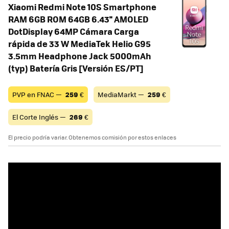
Xiaomi Redmi Note 10S Smartphone
RAM 6GB ROM 64GB 6.43'' AMOLED
DotDisplay 64MP Cámara Carga
rápida de 33 W MediaTek Helio G95
3.5mm Headphone Jack 5000mAh
(typ) Batería Gris [Versión ES/PT]
PVP en FNAC —
259
€
MediaMarkt —
259
€
El Corte Inglés —
269
€
El precio podría variar. Obtenemos comisión por estos enlaces