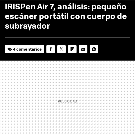
IRISPen Air 7, análisis: pequeño
escáner portátil con cuerpo de
subrayador
4 comentarios
FACEBOOK
TWITTER
FLIPBOARD
E-
WHATSAPP
MAIL