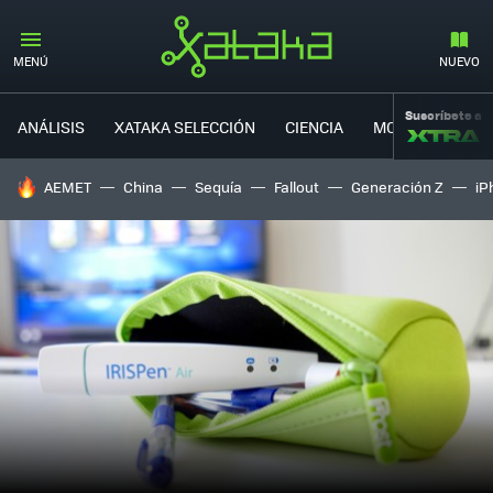
MENÚ
NUEVO
Suscríbete a
ANÁLISIS
XATAKA SELECCIÓN
CIENCIA
MOVILIDAD
HOY SE HABLA DE
AEMET
China
Sequía
Fallout
Generación Z
iP