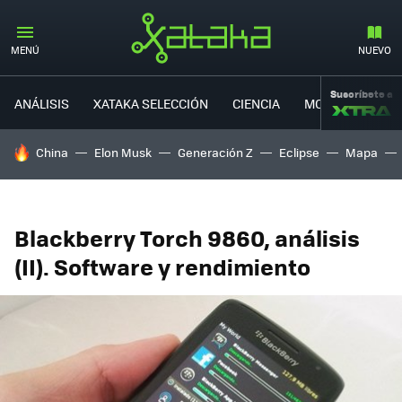
MENÚ
NUEVO
Suscríbete a
ANÁLISIS
XATAKA SELECCIÓN
CIENCIA
MOVILIDAD
HOY SE HABLA DE
China
Elon Musk
Generación Z
Eclipse
Mapa
Blackberry Torch 9860, análisis
(II). Software y rendimiento