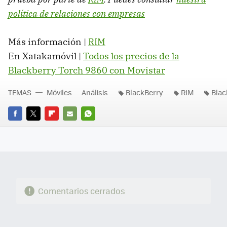
política de relaciones con empresas
Más información |
RIM
En Xatakamóvil |
Todos los precios de la
Blackberry Torch 9860 con Movistar
TEMAS
Móviles
Análisis
BlackBerry
RIM
Blac
FACEBOOK
TWITTER
FLIPBOARD
E-
WHATSAPP
MAIL
Comentarios cerrados