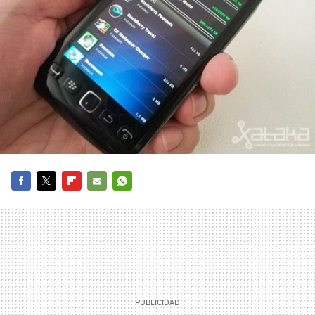
FACEBOOK
TWITTER
FLIPBOARD
E-
WHATSAPP
MAIL