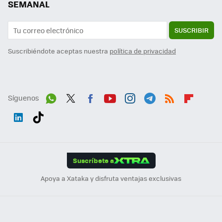
SEMANAL
SUSCRIBIR
Suscribiéndote aceptas nuestra
política de privacidad
Síguenos
Wh
Twit
Fac
You
Inst
Tele
RSS
Flip
ats
ter
ebo
tub
agr
gra
boa
Link
Tikt
App
ok
e
am
m
rd
edI
ok
Suscríbete a
n
Apoya a Xataka y disfruta ventajas exclusivas