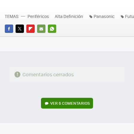
TEMAS
Periféricos
Alta Definición
Panasonic
Futu
FACEBOOK
TWITTER
FLIPBOARD
E-
WHATSAPP
MAIL
Comentarios cerrados
VER
6 COMENTARIOS