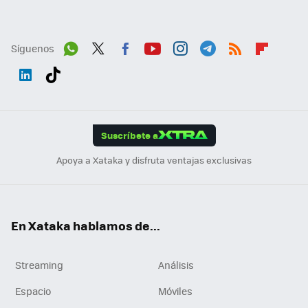
Síguenos
Wh
Twit
Fac
You
Inst
Tele
RSS
Flip
ats
ter
ebo
tub
agr
gra
boa
Link
Tikt
App
ok
e
am
m
rd
edI
ok
Suscríbete a
n
Apoya a Xataka y disfruta ventajas exclusivas
En Xataka hablamos de...
Streaming
Análisis
Espacio
Móviles