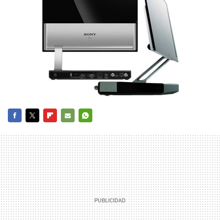
FACEBOOK
TWITTER
FLIPBOARD
E-
WHATSAPP
MAIL