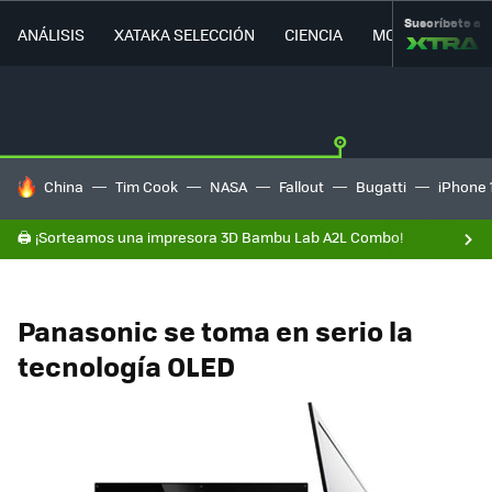
Suscríbete a
ANÁLISIS
XATAKA SELECCIÓN
CIENCIA
MOVILIDAD
HOY SE HABLA DE
China
Tim Cook
NASA
Fallout
Bugatti
iPhone 
🖨️ ¡Sorteamos una impresora 3D Bambu Lab A2L Combo!
Panasonic se toma en serio la
tecnología OLED