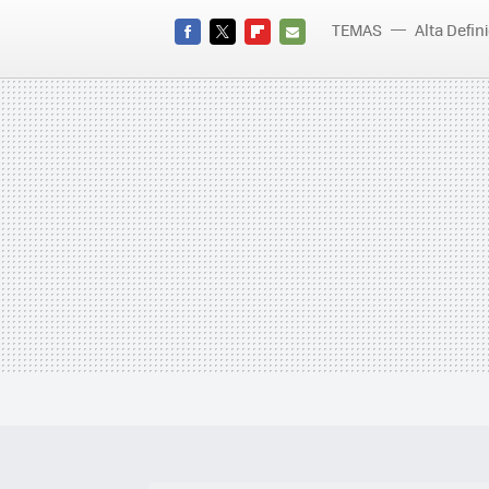
TEMAS
Alta Defin
FACEBOOK
TWITTER
FLIPBOARD
E-
MAIL