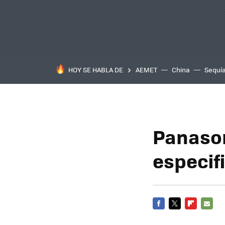
HOY SE HABLA DE
AEMET
China
Sequí
Panaso
especif
FACEBOOK
TWITTER
FLIPBOARD
E-