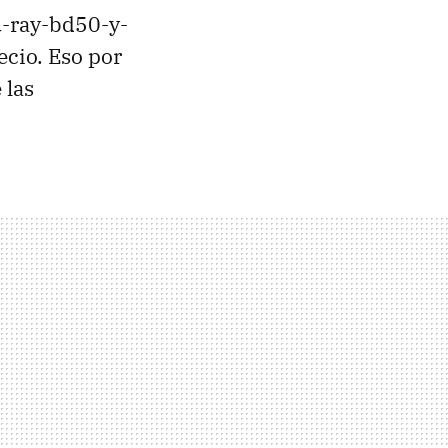
u-ray-bd50-y-
ecio. Eso por
 las