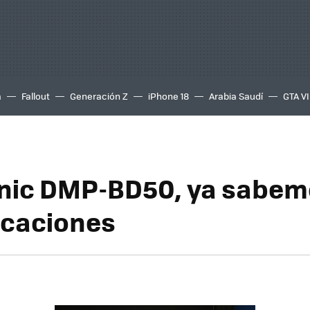
a
Fallout
Generación Z
iPhone 18
Arabia Saudí
GTA VI
nic DMP-BD50, ya sabem
icaciones