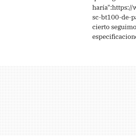
haría":https:
sc-bt100-de-pa
cierto seguimo
especificacio