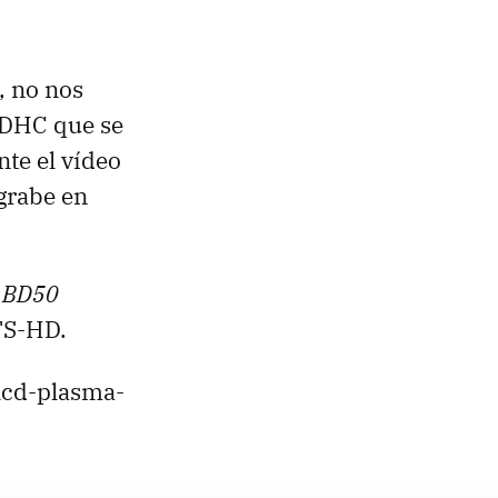
, no nos
 SDHC que se
te el vídeo
grabe en
c BD50
TS-HD.
lcd-plasma-