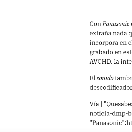
Con
Panasonic
extraña nada q
incorpora en e
grabado en es
AVCHD, la inte
El
sonido
tambié
descodificador
Vía | "Quesab
noticia-dmp-b
"Panasonic":h