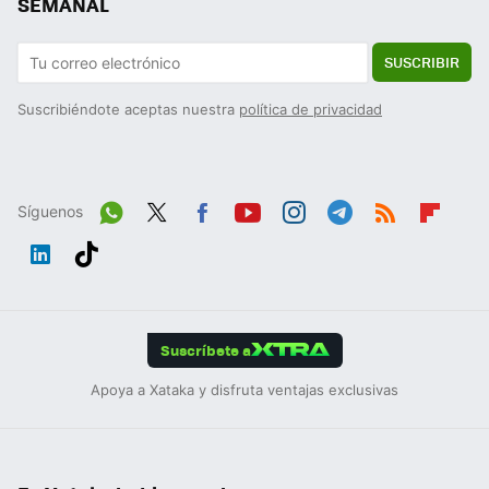
SEMANAL
SUSCRIBIR
Suscribiéndote aceptas nuestra
política de privacidad
Síguenos
Wh
Twit
Fac
You
Inst
Tele
RSS
Flip
ats
ter
ebo
tub
agr
gra
boa
Link
Tikt
App
ok
e
am
m
rd
edIn
ok
Suscríbete a
Apoya a Xataka y disfruta ventajas exclusivas