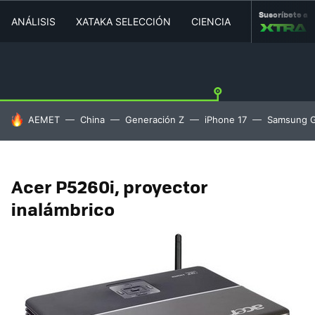
Suscríbete a
ANÁLISIS
XATAKA SELECCIÓN
CIENCIA
MOVILIDAD
HOY SE HABLA DE
AEMET
China
Generación Z
iPhone 17
Samsung G
Acer P5260i, proyector
inalámbrico