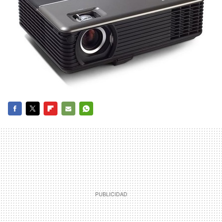
FACEBOOK
TWITTER
FLIPBOARD
E-
WHATSAPP
MAIL