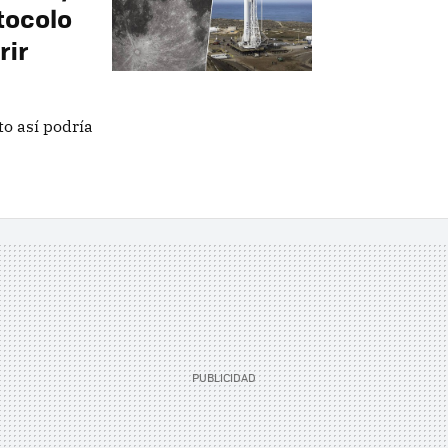
tocolo
rir
o así podría