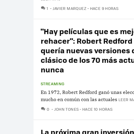
COMENTARIOS
1
JAVIER MARQUEZ
HACE 9 HORAS
"Hay películas que es mej
rehacer": Robert Redford
quería nuevas versiones 
clásico de los 70 más act
nunca
STREAMING
En 1972, Robert Redford ganó unas elec
mucho en común con las actuales
LEER M
COMENTARIOS
0
JOHN TONES
HACE 10 HORAS
La próxima gran inversión