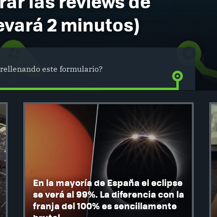
ar las reviews de
levará 2 minutos)
rellenando este formulario?
En la mayoría de España el eclipse
se verá al 99%. La diferencia con la
franja del 100% es sencillamente