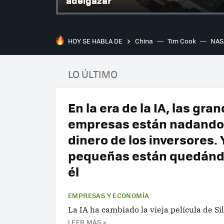
adelgazar
HOY SE HABLA DE
China
Tim Cook
NAS
LO ÚLTIMO
En la era de la IA, las gra
empresas están nadando
dinero de los inversores. 
pequeñas están quedánd
él
EMPRESAS Y ECONOMÍA
La IA ha cambiado la vieja película de Sil
LEER MÁS »