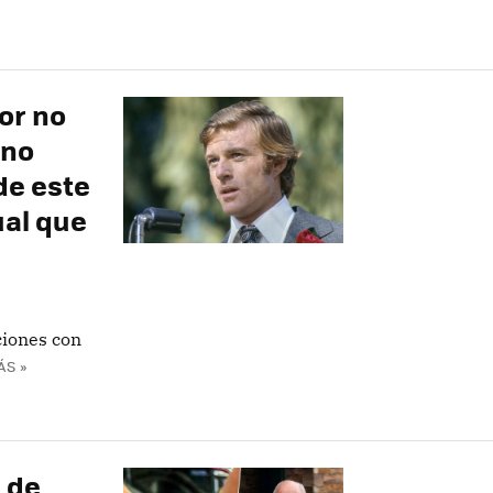
or no
 no
de este
ual que
ciones con
ÁS »
 de