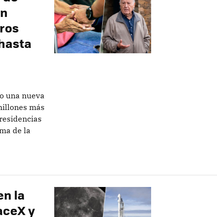
en
uros
hasta
do una nueva
millones más
 residencias
ima de la
en la
aceX y