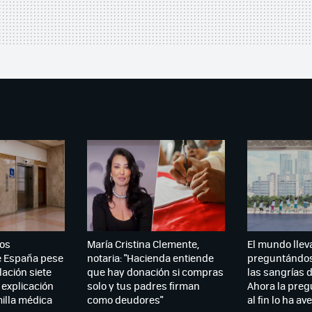
os
María Cristina Clemente,
El mundo llev
e España pese
notaria: "Hacienda entiende
preguntándos
lación siete
que hay donación si compras
las sangrías d
 explicación
solo y tus padres firman
Ahora la preg
illa médica
como deudores"
al fin lo ha a