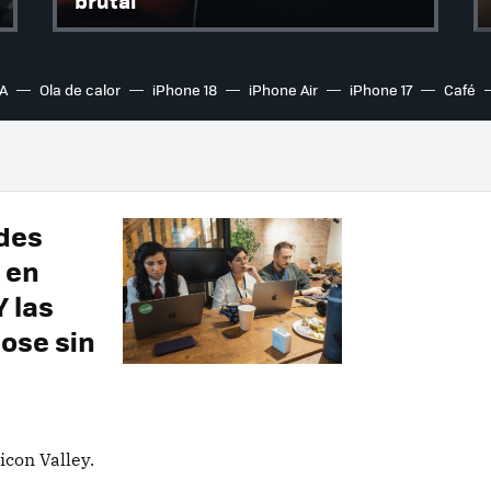
brutal
A
Ola de calor
iPhone 18
iPhone Air
iPhone 17
Café
ndes
 en
Y las
ose sin
icon Valley.