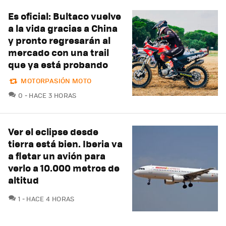
Es oficial: Bultaco vuelve
a la vida gracias a China
y pronto regresarán al
mercado con una trail
que ya está probando
MOTORPASIÓN MOTO
COMENTARIOS
0
HACE 3 HORAS
Ver el eclipse desde
tierra está bien. Iberia va
a fletar un avión para
verlo a 10.000 metros de
altitud
COMENTARIOS
1
HACE 4 HORAS