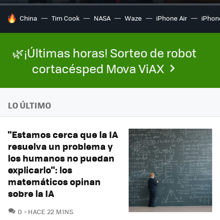
HOY SE HABLA DE
China
Tim Cook
NASA
Waze
iPhone Air
iPhone
🌿¡Últimas horas! Sorteo de robot
cortacésped Mova ViAX
LO ÚLTIMO
"Estamos cerca que la IA
resuelva un problema y
los humanos no puedan
explicarlo": los
matemáticos opinan
sobre la IA
COMENTARIOS
0
HACE 22 MINS