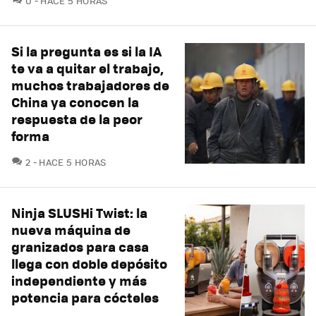
0
HACE 5 HORAS
Si la pregunta es si la IA
te va a quitar el trabajo,
muchos trabajadores de
China ya conocen la
respuesta de la peor
forma
COMENTARIOS
2
HACE 5 HORAS
Ninja SLUSHi Twist: la
nueva máquina de
granizados para casa
llega con doble depósito
independiente y más
potencia para cócteles