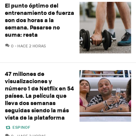
El punto óptimo del
entrenamiento de fuerza
son dos horas a la
semana. Pasarse no
suma: resta
COMENTARIOS
0
HACE 2 HORAS
47 millones de
visualizaciones y
número 1 de Netflix en 54
países. La película que
lleva dos semanas
seguidas siendo la más
vista de la plataforma
ESPINOF
COMENTARIOS
0
HACE 2 HORAS