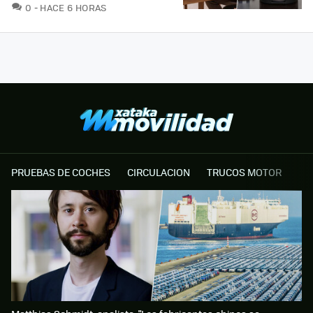
COMENTARIOS
0
HACE 6 HORAS
PRUEBAS DE COCHES
CIRCULACION
TRUCOS MOTOR