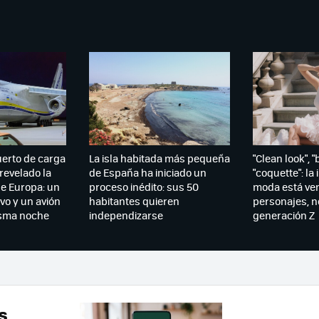
uerto de carga
La isla habitada más pequeña
"Clean look", "
revelado la
de España ha iniciado un
"coquette": la 
de Europa: un
proceso inédito: sus 50
moda está ve
vo y un avión
habitantes quieren
personajes, no
isma noche
independizarse
generación Z
s