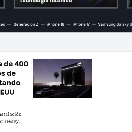
tecnología fotónica
tes
Generación Z
iPhone 18
iPhone 17
Samsung Galaxy 
s de 400
os de
ntando
EEUU
nstalación
er Heavy.