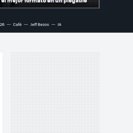
el mejor formato en un plegable
S26
Café
Jeff Bezos
IA