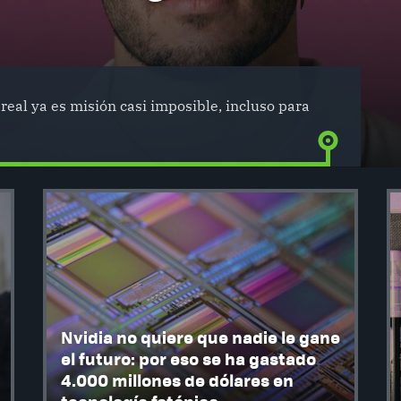
real ya es misión casi imposible, incluso para
Nvidia no quiere que nadie le gane
el futuro: por eso se ha gastado
4.000 millones de dólares en