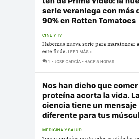
ten de Prime Video: la nu
serie veraniega con más 
90% en Rotten Tomatoes
CINE Y TV
Habemus nueva serie para maratonear a
este finde.
LEER MÁS »
COMENTARIOS
1
JOSE GARCÍA
HACE 5 HORAS
Nos han dicho que come
proteína acorta la vida. L
ciencia tiene un mensaje
diferente para tus múscu
MEDICINA Y SALUD
Tomar proteína en grandes cantidades n