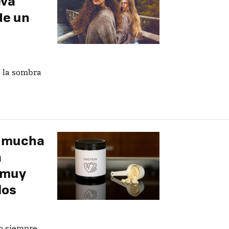
eva
de un
 la sombra
r mucha
a
 muy
los
o siempre