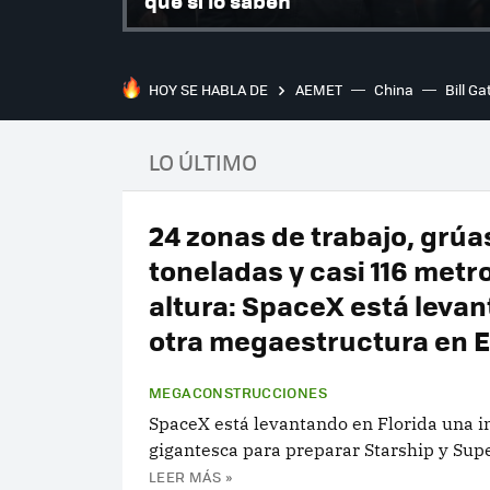
que sí lo saben
HOY SE HABLA DE
AEMET
China
Bill Ga
LO ÚLTIMO
24 zonas de trabajo, grúa
toneladas y casi 116 metr
altura: SpaceX está leva
otra megaestructura en 
MEGACONSTRUCCIONES
SpaceX está levantando en Florida una i
gigantesca para preparar Starship y Sup
LEER MÁS »