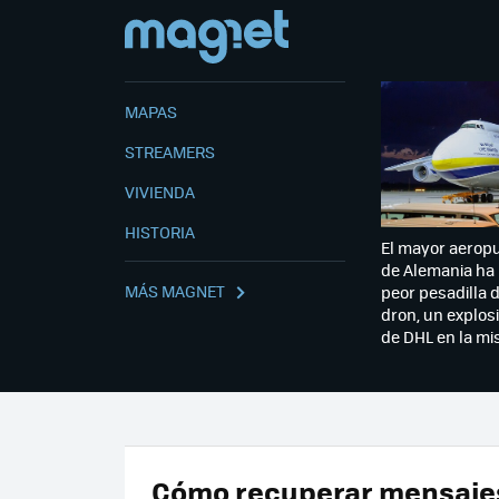
MAPAS
STREAMERS
VIVIENDA
HISTORIA
El mayor aerop
de Alemania ha 
MÁS MAGNET
peor pesadilla 
dron, un explosi
de DHL en la m
Cómo recuperar mensaje