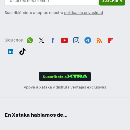
SUSCRIBIR
Suscribiéndote aceptas nuestra
política de privacidad
Síguenos
Wh
Twit
Fac
You
Inst
Tele
RSS
Flip
ats
ter
ebo
tub
agr
gra
boa
Link
Tikt
App
ok
e
am
m
rd
edI
ok
Suscríbete a
n
Apoya a Xataka y disfruta ventajas exclusivas
En Xataka hablamos de...