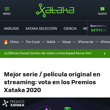
MENÚ
NUEVO
Suscríbete a
ANÁLISIS
XATAKA SELECCIÓN
CIENCIA
MOVILIDAD
HOY SE HABLA DE
China
Tim Cook
NASA
Waze
iPhone Air
iPhone
🌿¡Últimas horas! Sorteo de robot cortacésped Mova ViAX
Mejor serie / película original en
streaming: vota en los Premios
Xataka 2020