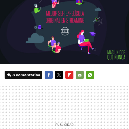
8 comentarios
FACEBOOK
TWITTER
FLIPBOARD
E-
WHATSAPP
MAIL