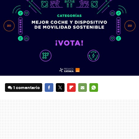
1 comentario
FACEBOOK
TWITTER
FLIPBOARD
E-
WHATSAPP
MAIL