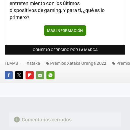
entretenimiento con los últimos
dispositivos de gaming. Y para ti, ¿qué es lo
primero?
MÁS INFORMACIÓN
CONSEJO OFRECIDO POR LA MARCA
TEMAS
Xataka
Premios Xataka Orange 2022
Premio
FACEBOOK
TWITTER
FLIPBOARD
E-
WHATSAPP
MAIL
Comentarios cerrados