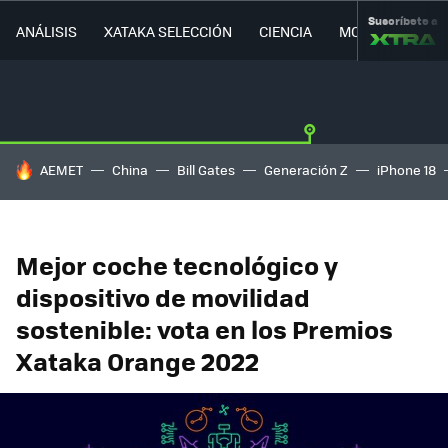
Suscríbete a
ANÁLISIS
XATAKA SELECCIÓN
CIENCIA
MOVILIDAD
HOY SE HABLA DE
AEMET
China
Bill Gates
Generación Z
iPhone 18
Mejor coche tecnológico y
dispositivo de movilidad
sostenible: vota en los Premios
Xataka Orange 2022