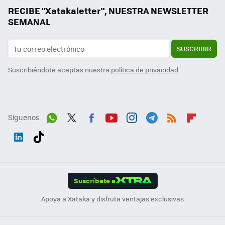
RECIBE "Xatakaletter", NUESTRA NEWSLETTER
SEMANAL
SUSCRIBIR
Suscribiéndote aceptas nuestra
política de privacidad
Síguenos
Wh
Twit
Fac
You
Inst
Tele
RSS
Flip
ats
ter
ebo
tub
agr
gra
boa
Link
Tikt
App
ok
e
am
m
rd
edI
ok
Suscríbete a
n
Apoya a Xataka y disfruta ventajas exclusivas