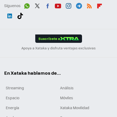
Síguenos
Wh
Twit
Fac
You
Inst
Tele
RSS
Flip
ats
ter
ebo
tub
agr
gra
boa
Link
Tikt
App
ok
e
am
m
rd
edI
ok
Suscríbete a
n
Apoya a Xataka y disfruta ventajas exclusivas
En Xataka hablamos de...
Streaming
Análisis
Espacio
Móviles
Energía
Xataka Movilidad