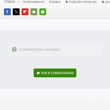
TEMAS
Ordenadores
Xataka
Guía de compras
por
FACEBOOK
TWITTER
FLIPBOARD
E-
WHATSAPP
MAIL
Comentarios cerrados
VER
8 COMENTARIOS