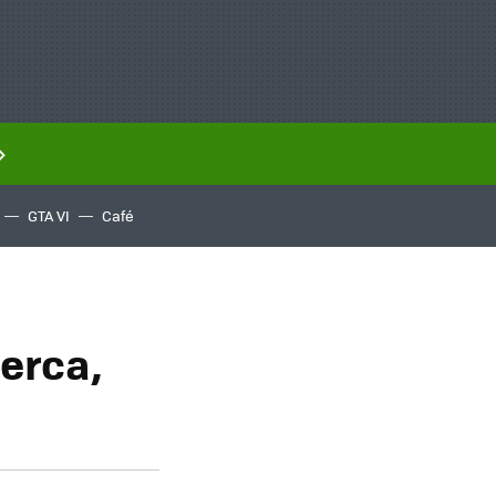
GTA VI
Café
cerca,