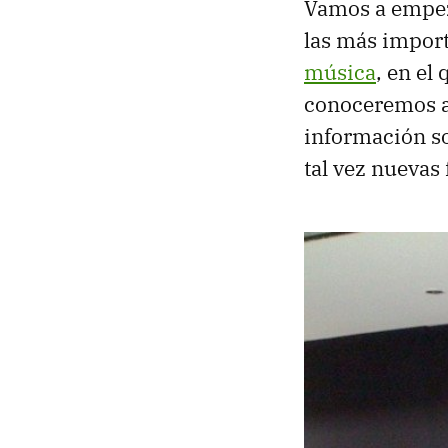
Vamos a empe
las más impor
música
, en el
conoceremos a
información so
tal vez nuevas