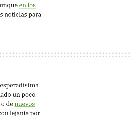
 aunque
en los
s noticias para
a esperadísima
nado un poco.
to de
nuevos
con lejanía por