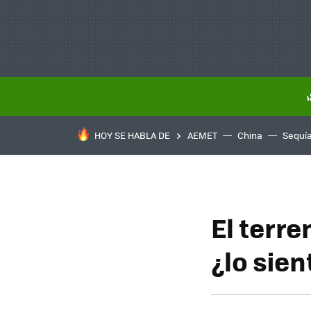
HOY SE HABLA DE
AEMET
China
Sequí
El terr
¿lo sie