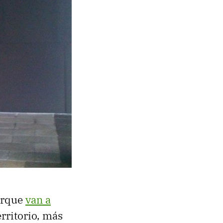
orque
van a
rritorio, más