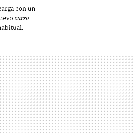
 carga con un
nuevo
curso
habitual.