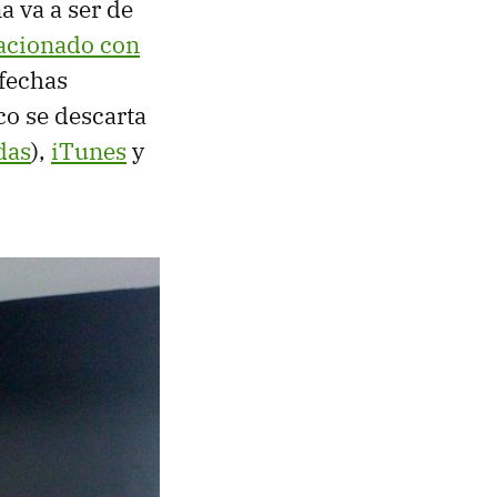
 va a ser de
lacionado con
 fechas
o se descarta
das
),
iTunes
y