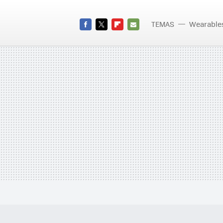
TEMAS
Wearable
JawBon
FACEBOOK
TWITTER
FLIPBOARD
E-
MAIL