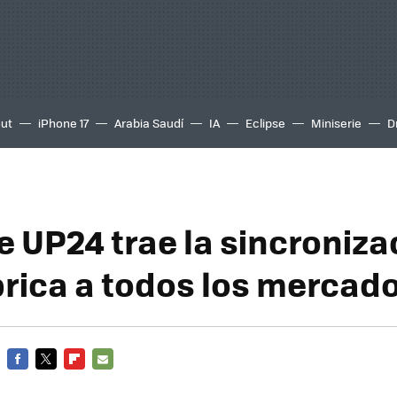
out
iPhone 17
Arabia Saudí
IA
Eclipse
Miniserie
D
 UP24 trae la sincroniza
rica a todos los mercad
FACEBOOK
TWITTER
FLIPBOARD
E-