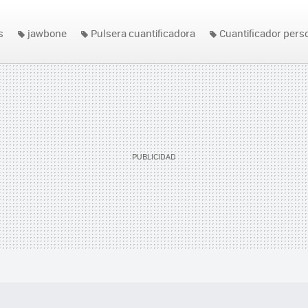
s
jawbone
Pulsera cuantificadora
Cuantificador pers
e Up24