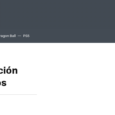
ragon Ball
PS5
ción
os