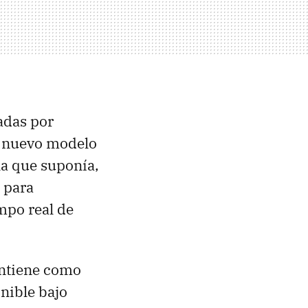
adas por
l nuevo modelo
la que suponía,
 para
mpo real de
antiene como
nible bajo