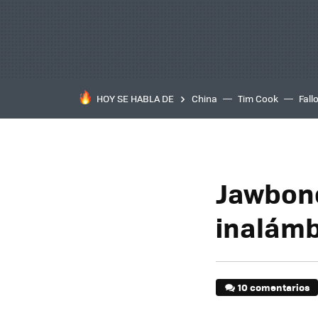
HOY SE HABLA DE
China
Tim Cook
Fall
Jawbone
inalámb
10 comentarios