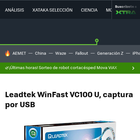
Suscríbete a
ANÁLISIS
XATAKA SELECCIÓN
CIENCIA
MOVILIDAD
HOY SE HABLA DE
AEMET
China
Waze
Fallout
Generación Z
iPh
🌿¡Últimas horas! Sorteo de robot cortacésped Mova ViAX
Leadtek WinFast VC100 U, captura
por USB