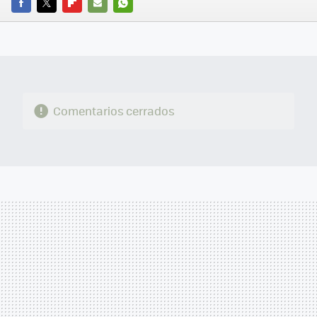
FACEBOOK
TWITTER
FLIPBOARD
E-
WHATSAPP
MAIL
Comentarios cerrados