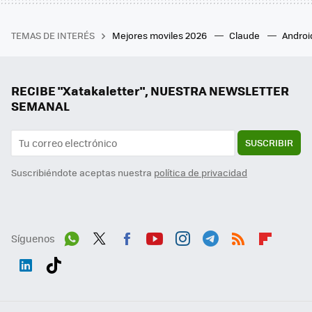
TEMAS DE INTERÉS
Mejores moviles 2026
Claude
Androi
RECIBE "Xatakaletter", NUESTRA NEWSLETTER
SEMANAL
SUSCRIBIR
Suscribiéndote aceptas nuestra
política de privacidad
Síguenos
Wh
Twit
Fac
You
Inst
Tele
RSS
Flip
ats
ter
ebo
tub
agr
gra
boa
Link
Tikt
App
ok
e
am
m
rd
edI
ok