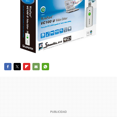
FACEBOOK
TWITTER
FLIPBOARD
E-
WHATSAPP
MAIL