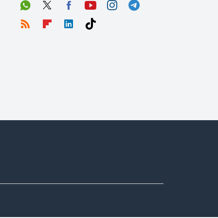
Wh
Twit
Fac
You
Inst
Tele
ats
ter
ebo
tub
agr
gra
RSS
Flip
Link
Tikt
App
ok
e
am
m
boa
edI
ok
rd
n