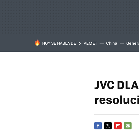
HOY SE HABLA DE
AEMET
China
Gener
JVC DLA
resoluc
FACEBOOK
TWITTER
FLIPBOARD
E-