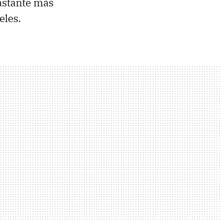
astante más
eles.