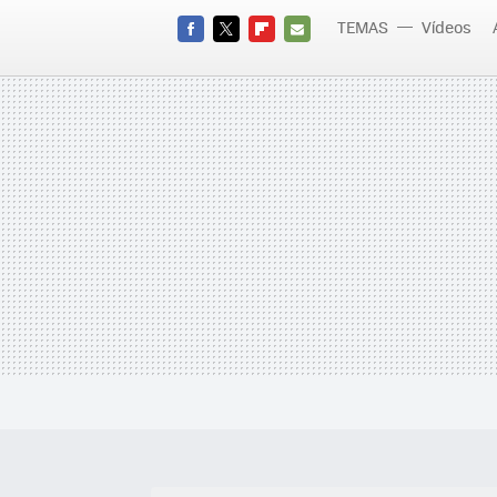
TEMAS
Vídeos
FACEBOOK
TWITTER
FLIPBOARD
E-
MAIL