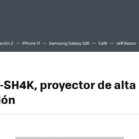
ación Z
iPhone 17
Samsung Galaxy S26
Café
Jeff Bezos
-SH4K, proyector de alta
ión