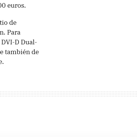
00 euros.
tio de
n. Para
s DVI-D Dual-
ne también de
e.