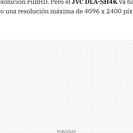
solución FullHD. Pero el
JVC DLA-SH4K
va b
do una resolución máxima de 4096 x 2400 píx