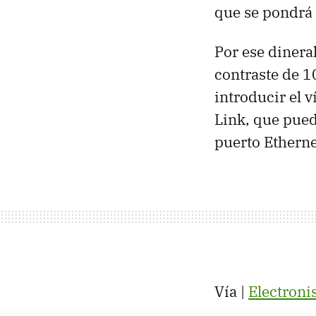
que se pondrá 
Por ese dinera
contraste de 1
introducir el 
Link, que pue
puerto Etherne
Vía |
Electroni