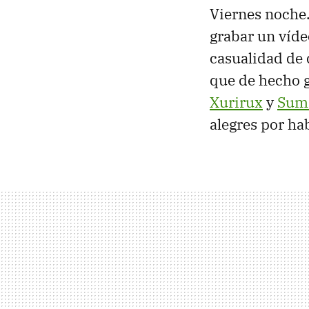
Viernes noche.
grabar un víde
casualidad de
que de hecho g
Xurirux
y
Sum
alegres por ha