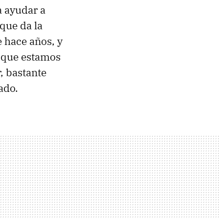
a ayudar a
que da la
 hace años, y
o que estamos
, bastante
ado.