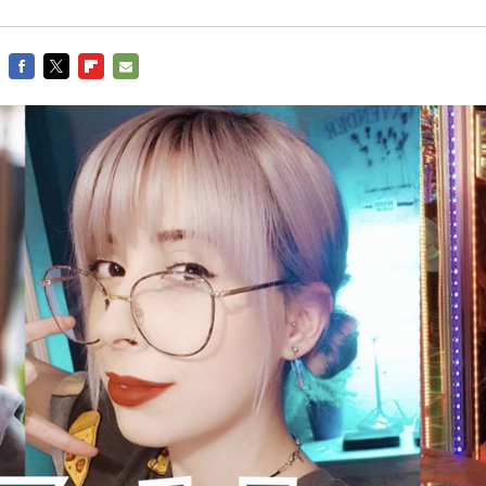
FACEBOOK
TWITTER
FLIPBOARD
E-
MAIL