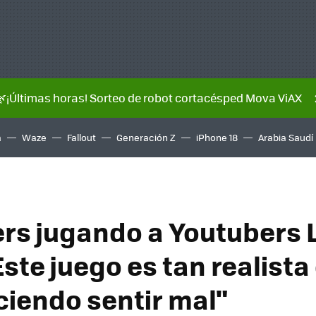
🌿¡Últimas horas! Sorteo de robot cortacésped Mova ViAX
a
Waze
Fallout
Generación Z
iPhone 18
Arabia Saudí
rs jugando a Youtubers L
Este juego es tan realist
ciendo sentir mal"