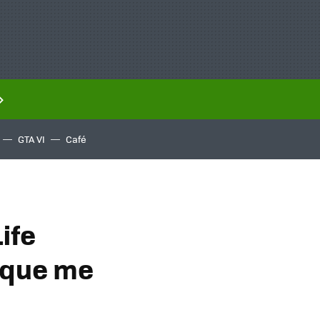
GTA VI
Café
ife
a que me