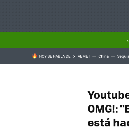
HOY SE HABLA DE
AEMET
China
Sequí
Youtube
OMG!: "
está ha