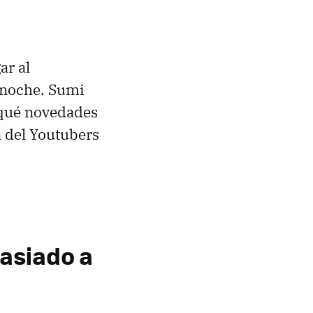
ar al
a noche. Sumi
r qué novedades
a del Youtubers
asiado a