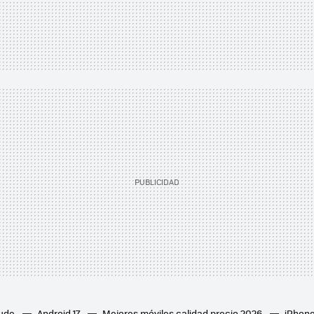
aude
Android 17
Mejores móviles calidad precio 2026
iPhone