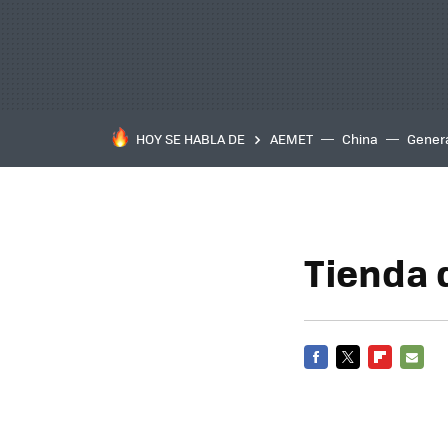
HOY SE HABLA DE
AEMET
China
Gener
Tienda 
FACEBOOK
TWITTER
FLIPBOARD
E-
MAIL