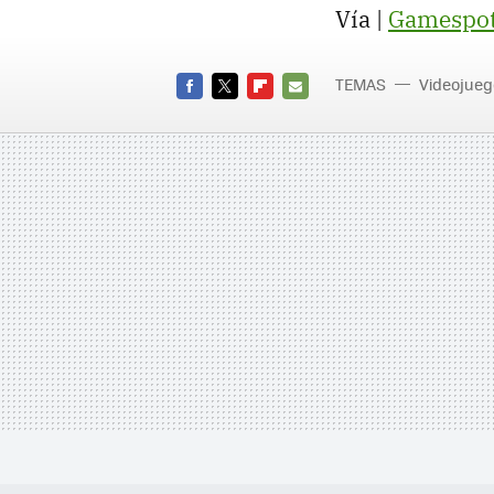
Vía |
Gamespo
TEMAS
Videojueg
FACEBOOK
TWITTER
FLIPBOARD
E-
MAIL