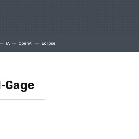
IA
OpenAI
Eclipse
N-Gage